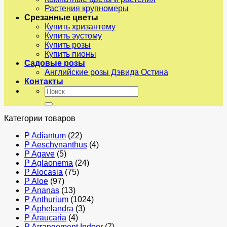
Растения крупномеры
Срезанные цветы
Купить хризантему
Купить эустому
Купить розы
Купить пионы
Садовые розы
Английские розы Дэвида Остина
Контакты
Искать:
Категории товаров
P Adiantum
(22)
P Aeschynanthus
(4)
P Agave
(5)
P Aglaonema
(24)
P Alocasia
(75)
P Aloe
(97)
P Ananas
(13)
P Anthurium
(1024)
P Aphelandra
(3)
P Araucaria
(4)
P Arrangement Indoor
(7)