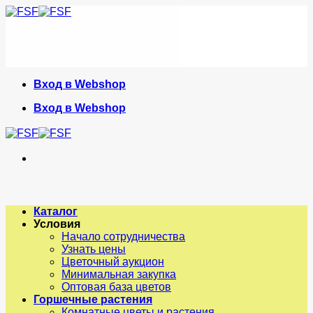
Skip
to
content
Вход в Webshop
Вход в Webshop
Каталог
Условия
Начало сотрудничества
Узнать цены
Цветочный аукцион
Минимальная закупка
Оптовая база цветов
Горшечные растения
Комнатные цветы и растения