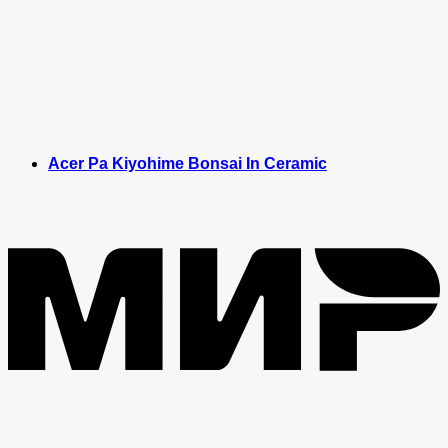
Acer Pa Kiyohime Bonsai In Ceramic
M
V