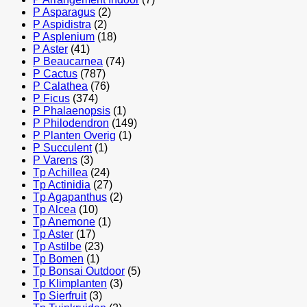
P Asparagus
(2)
P Aspidistra
(2)
P Asplenium
(18)
P Aster
(41)
P Beaucarnea
(74)
P Cactus
(787)
P Calathea
(76)
P Ficus
(374)
P Phalaenopsis
(1)
P Philodendron
(149)
P Planten Overig
(1)
P Succulent
(1)
P Varens
(3)
Tp Achillea
(24)
Tp Actinidia
(27)
Tp Agapanthus
(2)
Tp Alcea
(10)
Tp Anemone
(1)
Tp Aster
(17)
Tp Astilbe
(23)
Tp Bomen
(1)
Tp Bonsai Outdoor
(5)
Tp Klimplanten
(3)
Tp Sierfruit
(3)