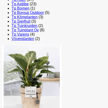
Tp Astilbe
(23)
Tp Bomen
(1)
Tp Bonsai Outdoor
(5)
Tp Klimplanten
(3)
Tp Sierfruit
(3)
Tp Tuinkruiden
(2)
Tp Tuinplant Ov
(8)
Tp Varens
(4)
Vijverplanten
(2)