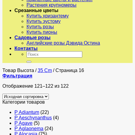
Растения крупномеры
Срезанные цветы
Купить хризантему
Купить эустому
Купить розы
Купить пионы
Садовые розы
Английские розы Дэвида Остина
Контакты
Искать:
Товар Высота
/
35 Cm
/
Страница 16
Фильтрация
Отображение 121–122 из 122
Категории товаров
P Adiantum
(22)
P Aeschynanthus
(4)
P Agave
(5)
P Aglaonema
(24)
P Alocasia
(75)