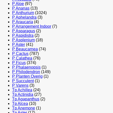
P Aloe
(97)
P Ananas
(13)
P Anthurium
(1024)
P Aphelandra
(3)
P Araucaria
(4)
P Arrangement Indoor
(7)
P Asparagus
(2)
P Aspidistra
(2)
P Asplenium
(18)
P Aster
(41)
P Beaucarnea
(74)
P Cactus
(787)
P Calathea
(76)
P Ficus
(374)
P Phalaenopsis
(1)
P Philodendron
(149)
P Planten Overig
(1)
P Succulent
(1)
P Varens
(3)
Tp Achillea
(24)
Tp Actinidia
(27)
Tp Agapanthus
(2)
Tp Alcea
(10)
Tp Anemone
(1)
Tp Aster
(17)