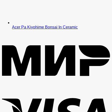
Acer Pa Kiyohime Bonsai In Ceramic
M
V