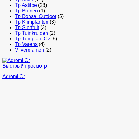
Tp Astilbe
(23)
Tp Bomen
(1)
Tp Bonsai Outdoor
(5)
Tp Klimplanten
(3)
Tp Sierfruit
(3)
Tp Tuinkruiden
(2)
Tp Tuinplant Ov
(8)
Tp Varens
(4)
Vijverplanten
(2)
Быстрый просмотр
Adromi Cr