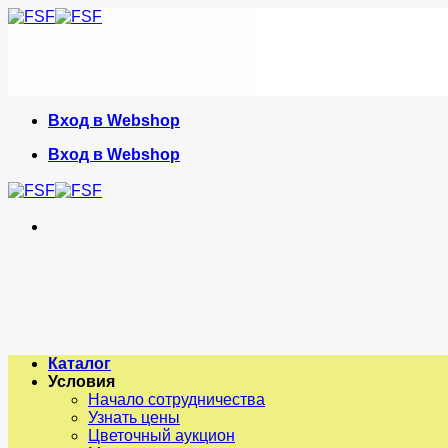
Skip
to
content
Вход в Webshop
Вход в Webshop
Каталог
Условия
Начало сотрудничества
Узнать цены
Цветочный аукцион