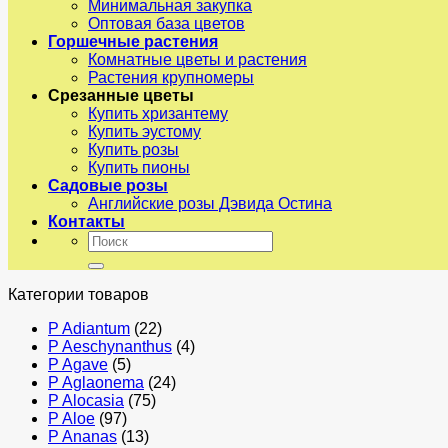
Минимальная закупка
Оптовая база цветов
Горшечные растения
Комнатные цветы и растения
Растения крупномеры
Срезанные цветы
Купить хризантему
Купить эустому
Купить розы
Купить пионы
Садовые розы
Английские розы Дэвида Остина
Контакты
Искать:
Категории товаров
P Adiantum
(22)
P Aeschynanthus
(4)
P Agave
(5)
P Aglaonema
(24)
P Alocasia
(75)
P Aloe
(97)
P Ananas
(13)