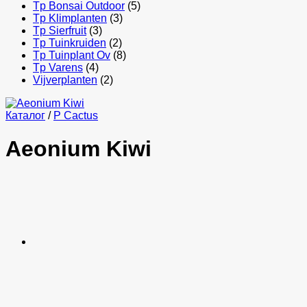
Tp Bonsai Outdoor
(5)
Tp Klimplanten
(3)
Tp Sierfruit
(3)
Tp Tuinkruiden
(2)
Tp Tuinplant Ov
(8)
Tp Varens
(4)
Vijverplanten
(2)
Каталог
/
P Cactus
Aeonium Kiwi