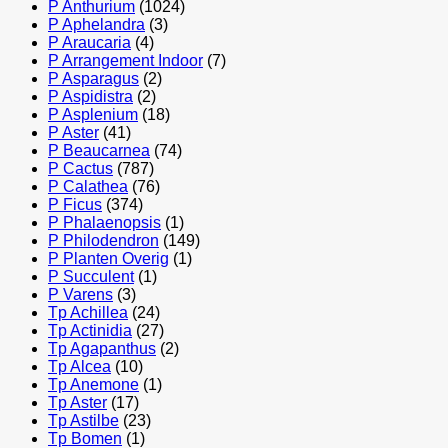
P Anthurium
(1024)
P Aphelandra
(3)
P Araucaria
(4)
P Arrangement Indoor
(7)
P Asparagus
(2)
P Aspidistra
(2)
P Asplenium
(18)
P Aster
(41)
P Beaucarnea
(74)
P Cactus
(787)
P Calathea
(76)
P Ficus
(374)
P Phalaenopsis
(1)
P Philodendron
(149)
P Planten Overig
(1)
P Succulent
(1)
P Varens
(3)
Tp Achillea
(24)
Tp Actinidia
(27)
Tp Agapanthus
(2)
Tp Alcea
(10)
Tp Anemone
(1)
Tp Aster
(17)
Tp Astilbe
(23)
Tp Bomen
(1)