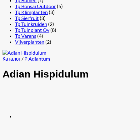
Tp Bomen
(1)
Tp Bonsai Outdoor
(5)
Tp Klimplanten
(3)
Tp Sierfruit
(3)
Tp Tuinkruiden
(2)
Tp Tuinplant Ov
(8)
Tp Varens
(4)
Vijverplanten
(2)
Каталог
/
P Adiantum
Adian Hispidulum