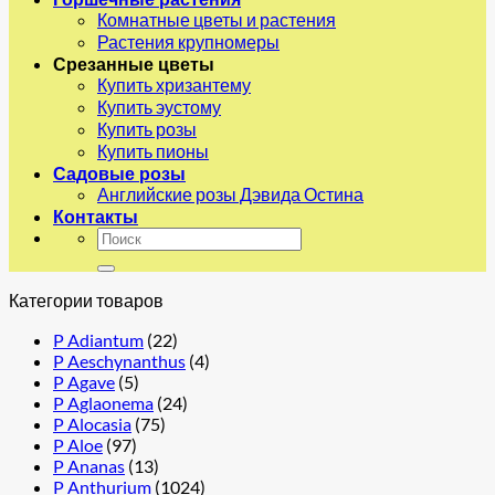
Комнатные цветы и растения
Растения крупномеры
Срезанные цветы
Купить хризантему
Купить эустому
Купить розы
Купить пионы
Садовые розы
Английские розы Дэвида Остина
Контакты
Искать:
Категории товаров
P Adiantum
(22)
P Aeschynanthus
(4)
P Agave
(5)
P Aglaonema
(24)
P Alocasia
(75)
P Aloe
(97)
P Ananas
(13)
P Anthurium
(1024)