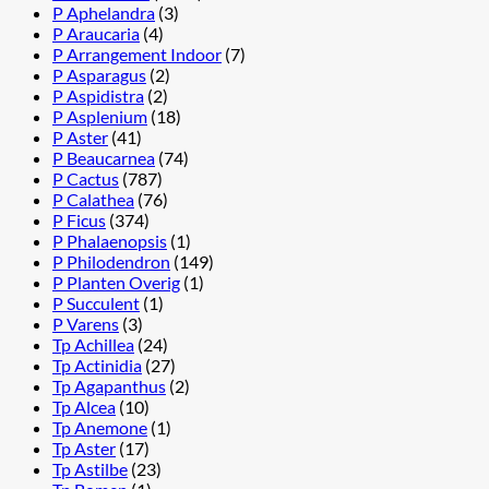
P Aphelandra
(3)
P Araucaria
(4)
P Arrangement Indoor
(7)
P Asparagus
(2)
P Aspidistra
(2)
P Asplenium
(18)
P Aster
(41)
P Beaucarnea
(74)
P Cactus
(787)
P Calathea
(76)
P Ficus
(374)
P Phalaenopsis
(1)
P Philodendron
(149)
P Planten Overig
(1)
P Succulent
(1)
P Varens
(3)
Tp Achillea
(24)
Tp Actinidia
(27)
Tp Agapanthus
(2)
Tp Alcea
(10)
Tp Anemone
(1)
Tp Aster
(17)
Tp Astilbe
(23)