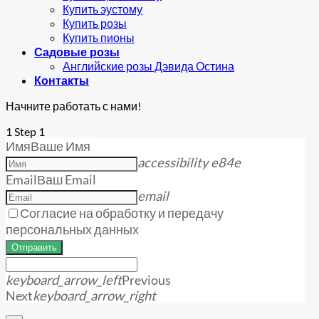
Купить эустому
Купить розы
Купить пионы
Садовые розы
Английские розы Дэвида Остина
Контакты
Начните работать с нами!
1
Step 1
Имя
Ваше Имя
accessibility e84e
Email
Ваш Email
email
Согласие на обработку и передачу
персональных данных
Отправить
keyboard_arrow_left
Previous
Next
keyboard_arrow_right