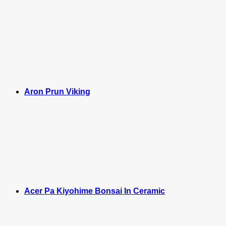
Aron Prun Viking
Acer Pa Kiyohime Bonsai In Ceramic
M