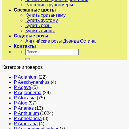
Растения крупномеры
Срезанные цветы
Купить хризантему
Купить эустому
Купить розы
Купить пионы
Садовые розы
Английские розы Дэвида Остина
Контакты
Искать:
Категории товаров
P Adiantum
(22)
P Aeschynanthus
(4)
P Agave
(5)
P Aglaonema
(24)
P Alocasia
(75)
P Aloe
(97)
P Ananas
(13)
P Anthurium
(1024)
P Aphelandra
(3)
P Araucaria
(4)
P Arrangement Indoor
(7)