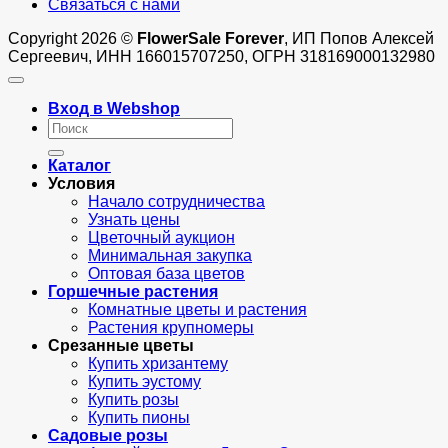
Связаться с нами
Copyright 2026 ©
FlowerSale Forever
, ИП Попов Алексей
Сергеевич, ИНН 166015707250, ОГРН 318169000132980
Вход в Webshop
Искать:
Каталог
Условия
Начало сотрудничества
Узнать цены
Цветочный аукцион
Минимальная закупка
Оптовая база цветов
Горшечные растения
Комнатные цветы и растения
Растения крупномеры
Срезанные цветы
Купить хризантему
Купить эустому
Купить розы
Купить пионы
Садовые розы