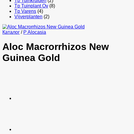
Tp Tuinkruiden
(2)
Tp Tuinplant Ov
(8)
Tp Varens
(4)
Vijverplanten
(2)
Каталог
/
P Alocasia
Aloc Macrorrhizos New
Guinea Gold