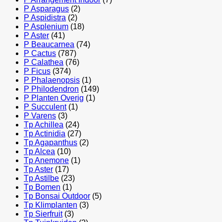
P Asparagus
(2)
P Aspidistra
(2)
P Asplenium
(18)
P Aster
(41)
P Beaucarnea
(74)
P Cactus
(787)
P Calathea
(76)
P Ficus
(374)
P Phalaenopsis
(1)
P Philodendron
(149)
P Planten Overig
(1)
P Succulent
(1)
P Varens
(3)
Tp Achillea
(24)
Tp Actinidia
(27)
Tp Agapanthus
(2)
Tp Alcea
(10)
Tp Anemone
(1)
Tp Aster
(17)
Tp Astilbe
(23)
Tp Bomen
(1)
Tp Bonsai Outdoor
(5)
Tp Klimplanten
(3)
Tp Sierfruit
(3)