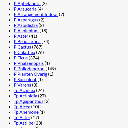
P Aphelandra
(3)
P Araucaria
(4)
P Arrangement Indoor
(7)
P Asparagus
(2)
P Aspidistra
(2)
P Asplenium
(18)
P Aster
(41)
P Beaucarnea
(74)
P Cactus
(787)
P Calathea
(76)
P Ficus
(374)
P Phalaenopsis
(1)
P Philodendron
(149)
P Planten Overig
(1)
P Succulent
(1)
P Varens
(3)
Tp Achillea
(24)
Tp Actinidia
(27)
Tp Agapanthus
(2)
Tp Alcea
(10)
Tp Anemone
(1)
Tp Aster
(17)
Tp Astilbe
(23)