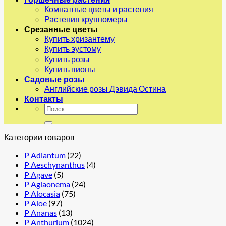
Комнатные цветы и растения
Растения крупномеры
Срезанные цветы
Купить хризантему
Купить эустому
Купить розы
Купить пионы
Садовые розы
Английские розы Дэвида Остина
Контакты
Искать:
Категории товаров
P Adiantum
(22)
P Aeschynanthus
(4)
P Agave
(5)
P Aglaonema
(24)
P Alocasia
(75)
P Aloe
(97)
P Ananas
(13)
P Anthurium
(1024)