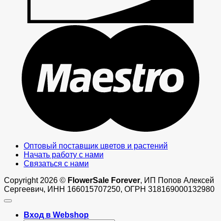
M
Оптовый поставщик цветов и растений
Начать работу с нами
Связаться с нами
Copyright 2026 ©
FlowerSale Forever
, ИП Попов Алексей
Сергеевич, ИНН 166015707250, ОГРН 318169000132980
Вход в Webshop