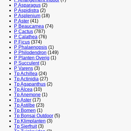
P Asparagus
(2)
P Aspidistra
(2)
P Asplenium
(18)
P Aster
(41)
P Beaucarnea
(74)
P Cactus
(787)
P Calathea
(76)
P Ficus
(374)
P Phalaenopsis
(1)
P Philodendron
(149)
P Planten Overig
(1)
P Succulent
(1)
P Varens
(3)
Tp Achillea
(24)
Tp Actinidia
(27)
Tp Agapanthus
(2)
Tp Alcea
(10)
Tp Anemone
(1)
Tp Aster
(17)
Tp Astilbe
(23)
Tp Bomen
(1)
Tp Bonsai Outdoor
(5)
Tp Klimplanten
(3)
Tp Sierfruit
(3)