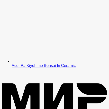
Acer Pa Kiyohime Bonsai In Ceramic
M