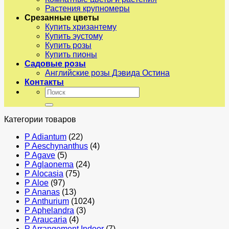
Растения крупномеры
Срезанные цветы
Купить хризантему
Купить эустому
Купить розы
Купить пионы
Садовые розы
Английские розы Дэвида Остина
Контакты
Искать:
Категории товаров
P Adiantum
(22)
P Aeschynanthus
(4)
P Agave
(5)
P Aglaonema
(24)
P Alocasia
(75)
P Aloe
(97)
P Ananas
(13)
P Anthurium
(1024)
P Aphelandra
(3)
P Araucaria
(4)
P Arrangement Indoor
(7)