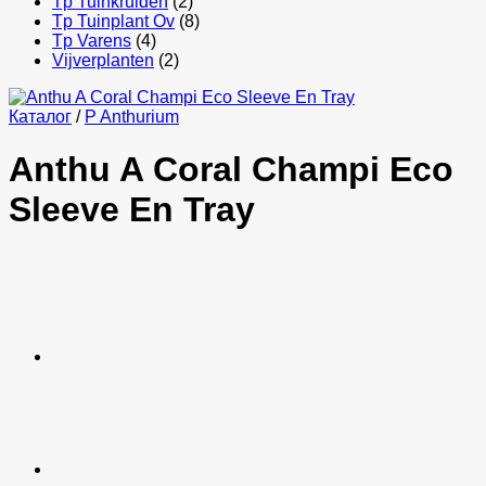
Tp Tuinkruiden
(2)
Tp Tuinplant Ov
(8)
Tp Varens
(4)
Vijverplanten
(2)
Каталог
/
P Anthurium
Anthu A Coral Champi Eco
Sleeve En Tray