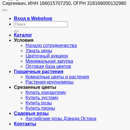
Сергеевич, ИНН 166015707250, ОГРН 318169000132980
Вход в Webshop
Искать:
Каталог
Условия
Начало сотрудничества
Узнать цены
Цветочный аукцион
Минимальная закупка
Оптовая база цветов
Горшечные растения
Комнатные цветы и растения
Растения крупномеры
Срезанные цветы
Купить хризантему
Купить эустому
Купить розы
Купить пионы
Садовые розы
Английские розы Дэвида Остина
Контакты