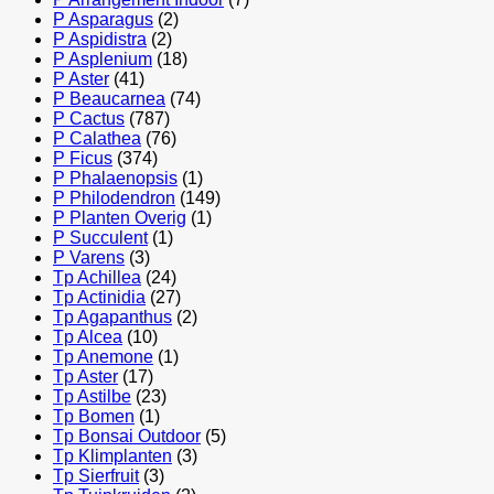
P Asparagus
(2)
P Aspidistra
(2)
P Asplenium
(18)
P Aster
(41)
P Beaucarnea
(74)
P Cactus
(787)
P Calathea
(76)
P Ficus
(374)
P Phalaenopsis
(1)
P Philodendron
(149)
P Planten Overig
(1)
P Succulent
(1)
P Varens
(3)
Tp Achillea
(24)
Tp Actinidia
(27)
Tp Agapanthus
(2)
Tp Alcea
(10)
Tp Anemone
(1)
Tp Aster
(17)
Tp Astilbe
(23)
Tp Bomen
(1)
Tp Bonsai Outdoor
(5)
Tp Klimplanten
(3)
Tp Sierfruit
(3)