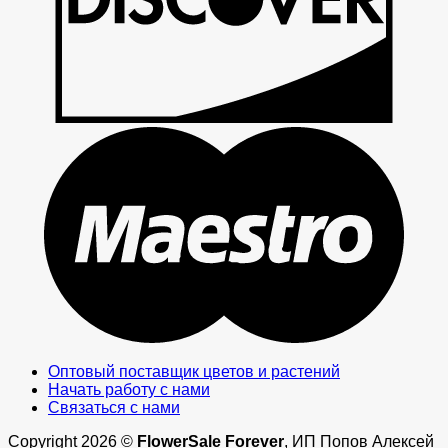
M
Оптовый поставщик цветов и растений
Начать работу с нами
Связаться с нами
Copyright 2026 ©
FlowerSale Forever
, ИП Попов Алексей