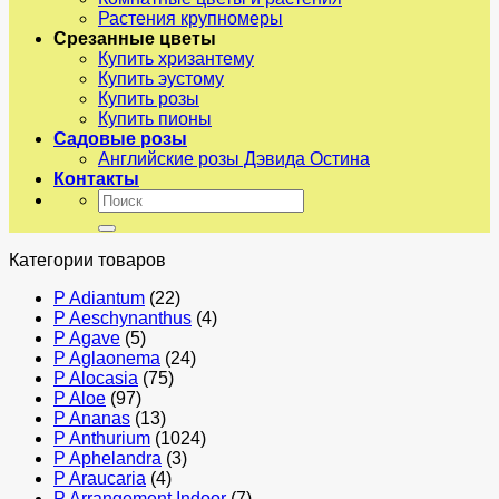
Растения крупномеры
Срезанные цветы
Купить хризантему
Купить эустому
Купить розы
Купить пионы
Садовые розы
Английские розы Дэвида Остина
Контакты
Искать:
Категории товаров
P Adiantum
(22)
P Aeschynanthus
(4)
P Agave
(5)
P Aglaonema
(24)
P Alocasia
(75)
P Aloe
(97)
P Ananas
(13)
P Anthurium
(1024)
P Aphelandra
(3)
P Araucaria
(4)
P Arrangement Indoor
(7)