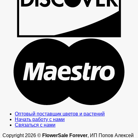
M
Оптовый поставщик цветов и растений
Начать работу с нами
Связаться с нами
Copyright 2026 ©
FlowerSale Forever
, ИП Попов Алексей