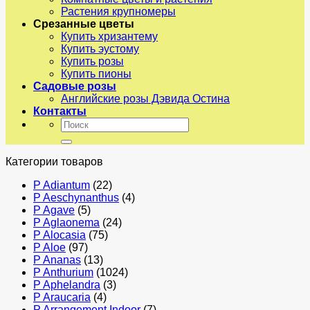
Растения крупномеры
Срезанные цветы
Купить хризантему
Купить эустому
Купить розы
Купить пионы
Садовые розы
Английские розы Дэвида Остина
Контакты
Искать:
Категории товаров
P Adiantum
(22)
P Aeschynanthus
(4)
P Agave
(5)
P Aglaonema
(24)
P Alocasia
(75)
P Aloe
(97)
P Ananas
(13)
P Anthurium
(1024)
P Aphelandra
(3)
P Araucaria
(4)
P Arrangement Indoor
(7)