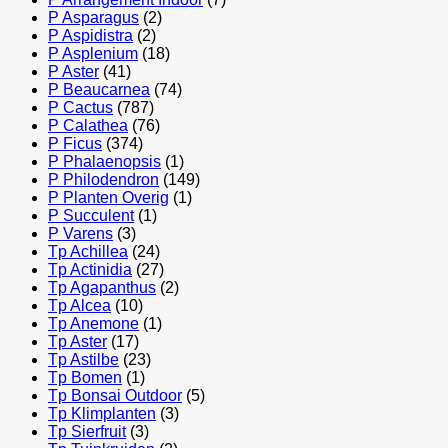
P Asparagus
(2)
P Aspidistra
(2)
P Asplenium
(18)
P Aster
(41)
P Beaucarnea
(74)
P Cactus
(787)
P Calathea
(76)
P Ficus
(374)
P Phalaenopsis
(1)
P Philodendron
(149)
P Planten Overig
(1)
P Succulent
(1)
P Varens
(3)
Tp Achillea
(24)
Tp Actinidia
(27)
Tp Agapanthus
(2)
Tp Alcea
(10)
Tp Anemone
(1)
Tp Aster
(17)
Tp Astilbe
(23)
Tp Bomen
(1)
Tp Bonsai Outdoor
(5)
Tp Klimplanten
(3)
Tp Sierfruit
(3)