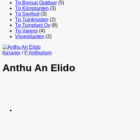
Tp Bonsai Outdoor
(5)
Tp Klimplanten
(3)
Tp Sierfruit
(3)
Tp Tuinkruiden
(2)
Tp Tuinplant Ov
(8)
Tp Varens
(4)
Vijverplanten
(2)
Каталог
/
P Anthurium
Anthu An Elido