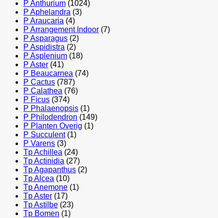
P Anthurium
(1024)
P Aphelandra
(3)
P Araucaria
(4)
P Arrangement Indoor
(7)
P Asparagus
(2)
P Aspidistra
(2)
P Asplenium
(18)
P Aster
(41)
P Beaucarnea
(74)
P Cactus
(787)
P Calathea
(76)
P Ficus
(374)
P Phalaenopsis
(1)
P Philodendron
(149)
P Planten Overig
(1)
P Succulent
(1)
P Varens
(3)
Tp Achillea
(24)
Tp Actinidia
(27)
Tp Agapanthus
(2)
Tp Alcea
(10)
Tp Anemone
(1)
Tp Aster
(17)
Tp Astilbe
(23)
Tp Bomen
(1)