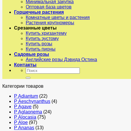
Минимальная закупка
Оптовая база цветов
Горшечные растения
Комнатные цветы и растения
Растения крупномеры
Срезанные цветы
Купить хризантему
Купить эустому
Купить розы
Купить пионы
Садовые розы
Английские розы Дэвида Остина
Контакты
Искать:
Категории товаров
P Adiantum
(22)
P Aeschynanthus
(4)
P Agave
(5)
P Aglaonema
(24)
P Alocasia
(75)
P Aloe
(97)
P Ananas
(13)