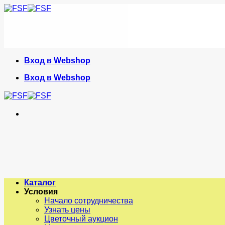
Skip
to
content
Вход в Webshop
Вход в Webshop
Каталог
Условия
Начало сотрудничества
Узнать цены
Цветочный аукцион