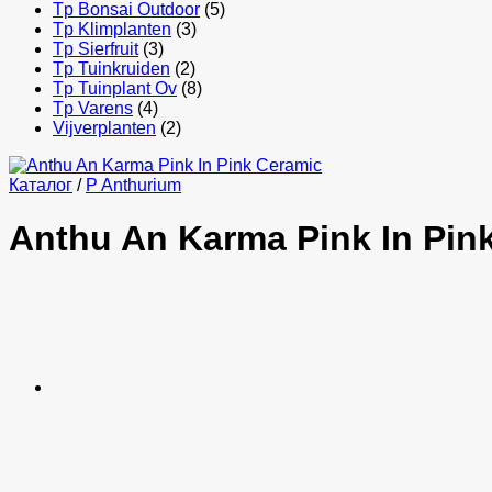
Tp Bonsai Outdoor
(5)
Tp Klimplanten
(3)
Tp Sierfruit
(3)
Tp Tuinkruiden
(2)
Tp Tuinplant Ov
(8)
Tp Varens
(4)
Vijverplanten
(2)
Каталог
/
P Anthurium
Anthu An Karma Pink In Pin