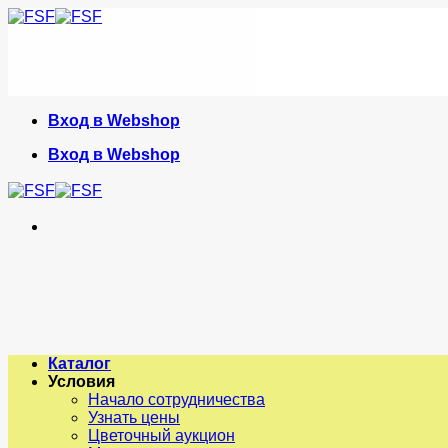
Skip
to
content
Вход в Webshop
Вход в Webshop
Каталог
Условия
Начало сотрудничества
Узнать цены
Цветочный аукцион