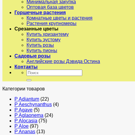
Минимальная закупка
Оптовая база цветов
Горшечные растения
Комнатные цветы и растения
Растения крупномеры
Срезанные цветы
Купить хризантему
Купить эустому
Купить розы
Купить пионы
Садовые розы
Английские розы Дэвида Остина
Контакты
Искать:
Категории товаров
P Adiantum
(22)
P Aeschynanthus
(4)
P Agave
(5)
P Aglaonema
(24)
P Alocasia
(75)
P Aloe
(97)
P Ananas
(13)