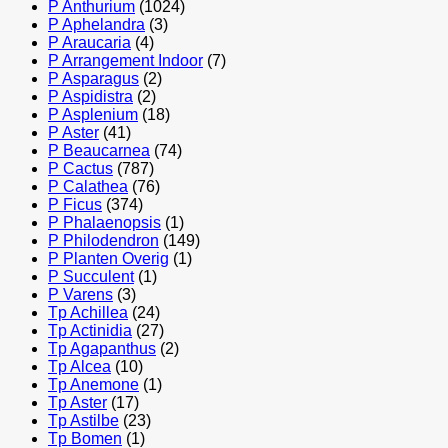
P Anthurium
(1024)
P Aphelandra
(3)
P Araucaria
(4)
P Arrangement Indoor
(7)
P Asparagus
(2)
P Aspidistra
(2)
P Asplenium
(18)
P Aster
(41)
P Beaucarnea
(74)
P Cactus
(787)
P Calathea
(76)
P Ficus
(374)
P Phalaenopsis
(1)
P Philodendron
(149)
P Planten Overig
(1)
P Succulent
(1)
P Varens
(3)
Tp Achillea
(24)
Tp Actinidia
(27)
Tp Agapanthus
(2)
Tp Alcea
(10)
Tp Anemone
(1)
Tp Aster
(17)
Tp Astilbe
(23)
Tp Bomen
(1)