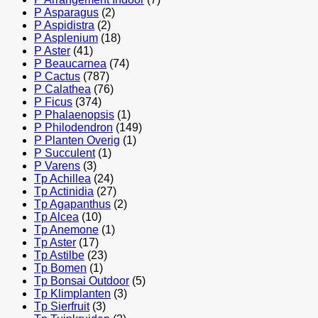
P Asparagus
(2)
P Aspidistra
(2)
P Asplenium
(18)
P Aster
(41)
P Beaucarnea
(74)
P Cactus
(787)
P Calathea
(76)
P Ficus
(374)
P Phalaenopsis
(1)
P Philodendron
(149)
P Planten Overig
(1)
P Succulent
(1)
P Varens
(3)
Tp Achillea
(24)
Tp Actinidia
(27)
Tp Agapanthus
(2)
Tp Alcea
(10)
Tp Anemone
(1)
Tp Aster
(17)
Tp Astilbe
(23)
Tp Bomen
(1)
Tp Bonsai Outdoor
(5)
Tp Klimplanten
(3)
Tp Sierfruit
(3)