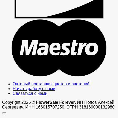
M
Оптовый поставщик цветов и растений
Начать работу с нами
Связаться с нами
Copyright 2026 ©
FlowerSale Forever
, ИП Попов Алексей
Сергеевич, ИНН 166015707250, ОГРН 318169000132980