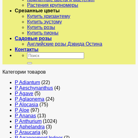
Растения крупномеры
Срезанные цветы
Купить хризантему
Купить эустому
Купить розы
Купить пионы
Садовые розы
Английские розы Дэвида Остина
Контакты
Искать:
Категории товаров
P Adiantum
(22)
P Aeschynanthus
(4)
P Agave
(5)
P Aglaonema
(24)
P Alocasia
(75)
P Aloe
(97)
P Ananas
(13)
P Anthurium
(1024)
P Aphelandra
(3)
P Araucaria
(4)
P Arrangement Indoor
(7)