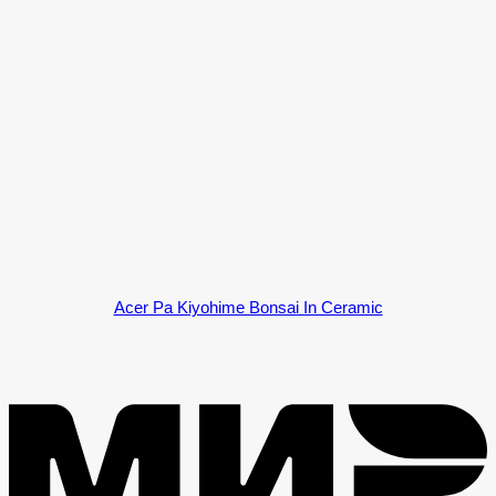
Acer Pa Kiyohime Bonsai In Ceramic
M