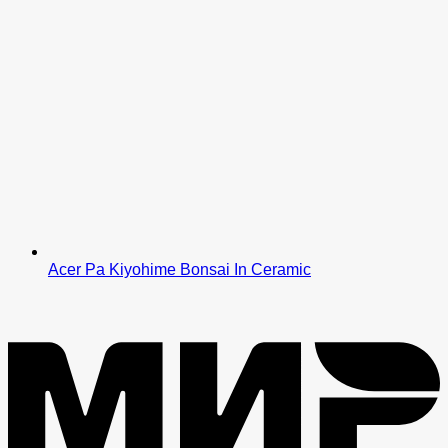
Acer Pa Kiyohime Bonsai In Ceramic
M