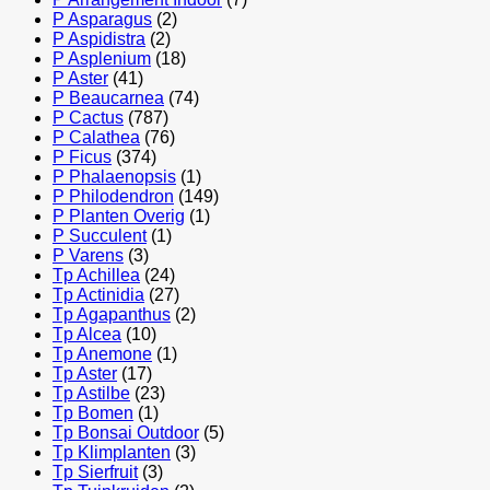
P Asparagus
(2)
P Aspidistra
(2)
P Asplenium
(18)
P Aster
(41)
P Beaucarnea
(74)
P Cactus
(787)
P Calathea
(76)
P Ficus
(374)
P Phalaenopsis
(1)
P Philodendron
(149)
P Planten Overig
(1)
P Succulent
(1)
P Varens
(3)
Tp Achillea
(24)
Tp Actinidia
(27)
Tp Agapanthus
(2)
Tp Alcea
(10)
Tp Anemone
(1)
Tp Aster
(17)
Tp Astilbe
(23)
Tp Bomen
(1)
Tp Bonsai Outdoor
(5)
Tp Klimplanten
(3)
Tp Sierfruit
(3)