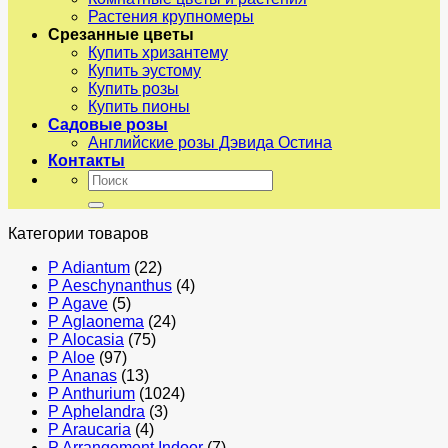
Растения крупномеры
Срезанные цветы
Купить хризантему
Купить эустому
Купить розы
Купить пионы
Садовые розы
Английские розы Дэвида Остина
Контакты
Искать:
Категории товаров
P Adiantum
(22)
P Aeschynanthus
(4)
P Agave
(5)
P Aglaonema
(24)
P Alocasia
(75)
P Aloe
(97)
P Ananas
(13)
P Anthurium
(1024)
P Aphelandra
(3)
P Araucaria
(4)
P Arrangement Indoor
(7)