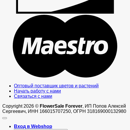
M
Оптовый поставщик цветов и растений
Начать работу с нами
Связаться с нами
Copyright 2026 ©
FlowerSale Forever
, ИП Попов Алексей
Сергеевич, ИНН 166015707250, ОГРН 318169000132980
Вход в Webshop