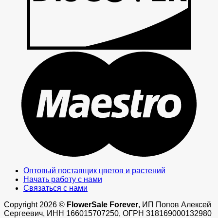
M
Оптовый поставщик цветов и растений
Начать работу с нами
Связаться с нами
Copyright 2026 ©
FlowerSale Forever
, ИП Попов Алексей
Сергеевич, ИНН 166015707250, ОГРН 318169000132980