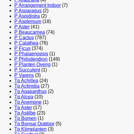
P Arrangement Indoor
(7)
P Asparagus
(2)
P Aspidistra
(2)
P Asplenium
(18)
P Aster
(41)
P Beaucarnea
(74)
P Cactus
(787)
P Calathea
(76)
P Ficus
(374)
P Phalaenopsis
(1)
P Philodendron
(149)
P Planten Overig
(1)
P Succulent
(1)
P Varens
(3)
Tp Achillea
(24)
Tp Actinidia
(27)
Tp Agapanthus
(2)
Tp Alcea
(10)
Tp Anemone
(1)
Tp Aster
(17)
Tp Astilbe
(23)
Tp Bomen
(1)
Tp Bonsai Outdoor
(5)
Tp Klimplanten
(3)