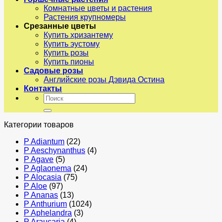
Комнатные цветы и растения
Растения крупномеры
Срезанные цветы
Купить хризантему
Купить эустому
Купить розы
Купить пионы
Садовые розы
Английские розы Дэвида Остина
Контакты
Искать:
Категории товаров
P Adiantum
(22)
P Aeschynanthus
(4)
P Agave
(5)
P Aglaonema
(24)
P Alocasia
(75)
P Aloe
(97)
P Ananas
(13)
P Anthurium
(1024)
P Aphelandra
(3)
P Araucaria
(4)