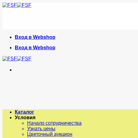
Skip
to
content
Вход в Webshop
Вход в Webshop
Каталог
Условия
Начало сотрудничества
Узнать цены
Цветочный аукцион