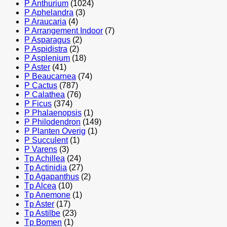
P Anthurium
(1024)
P Aphelandra
(3)
P Araucaria
(4)
P Arrangement Indoor
(7)
P Asparagus
(2)
P Aspidistra
(2)
P Asplenium
(18)
P Aster
(41)
P Beaucarnea
(74)
P Cactus
(787)
P Calathea
(76)
P Ficus
(374)
P Phalaenopsis
(1)
P Philodendron
(149)
P Planten Overig
(1)
P Succulent
(1)
P Varens
(3)
Tp Achillea
(24)
Tp Actinidia
(27)
Tp Agapanthus
(2)
Tp Alcea
(10)
Tp Anemone
(1)
Tp Aster
(17)
Tp Astilbe
(23)
Tp Bomen
(1)