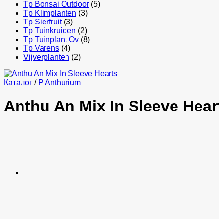
Tp Bonsai Outdoor
(5)
Tp Klimplanten
(3)
Tp Sierfruit
(3)
Tp Tuinkruiden
(2)
Tp Tuinplant Ov
(8)
Tp Varens
(4)
Vijverplanten
(2)
Каталог
/
P Anthurium
Anthu An Mix In Sleeve Hear