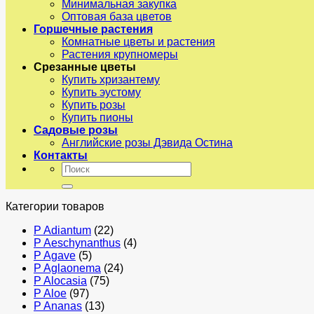
Минимальная закупка
Оптовая база цветов
Горшечные растения
Комнатные цветы и растения
Растения крупномеры
Срезанные цветы
Купить хризантему
Купить эустому
Купить розы
Купить пионы
Садовые розы
Английские розы Дэвида Остина
Контакты
Искать:
Категории товаров
P Adiantum
(22)
P Aeschynanthus
(4)
P Agave
(5)
P Aglaonema
(24)
P Alocasia
(75)
P Aloe
(97)
P Ananas
(13)