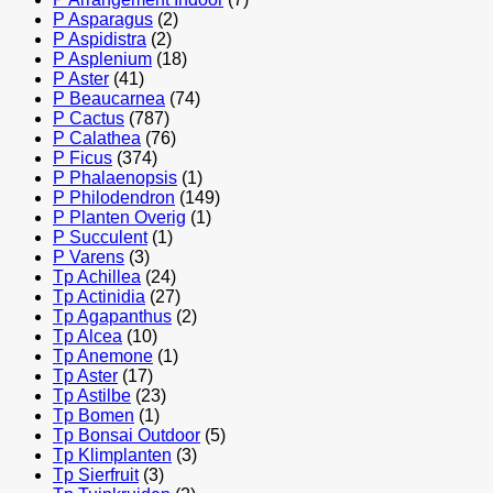
P Asparagus
(2)
P Aspidistra
(2)
P Asplenium
(18)
P Aster
(41)
P Beaucarnea
(74)
P Cactus
(787)
P Calathea
(76)
P Ficus
(374)
P Phalaenopsis
(1)
P Philodendron
(149)
P Planten Overig
(1)
P Succulent
(1)
P Varens
(3)
Tp Achillea
(24)
Tp Actinidia
(27)
Tp Agapanthus
(2)
Tp Alcea
(10)
Tp Anemone
(1)
Tp Aster
(17)
Tp Astilbe
(23)
Tp Bomen
(1)
Tp Bonsai Outdoor
(5)
Tp Klimplanten
(3)
Tp Sierfruit
(3)