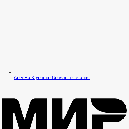
Acer Pa Kiyohime Bonsai In Ceramic
M