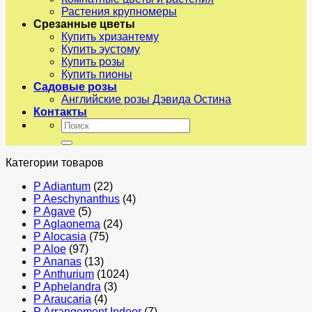
Растения крупномеры
Срезанные цветы
Купить хризантему
Купить эустому
Купить розы
Купить пионы
Садовые розы
Английские розы Дэвида Остина
Контакты
Искать:
Категории товаров
P Adiantum
(22)
P Aeschynanthus
(4)
P Agave
(5)
P Aglaonema
(24)
P Alocasia
(75)
P Aloe
(97)
P Ananas
(13)
P Anthurium
(1024)
P Aphelandra
(3)
P Araucaria
(4)
P Arrangement Indoor
(7)