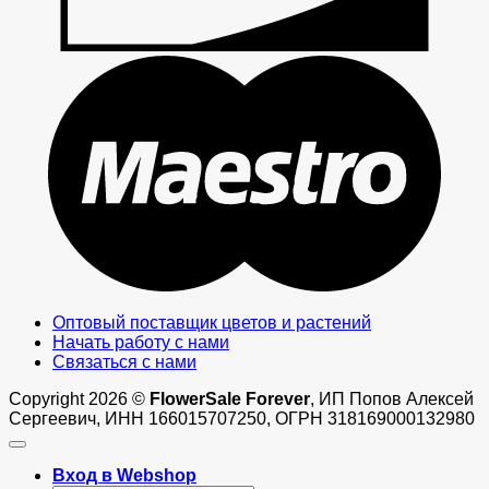
M
Оптовый поставщик цветов и растений
Начать работу с нами
Связаться с нами
Copyright 2026 ©
FlowerSale Forever
, ИП Попов Алексей
Сергеевич, ИНН 166015707250, ОГРН 318169000132980
Вход в Webshop