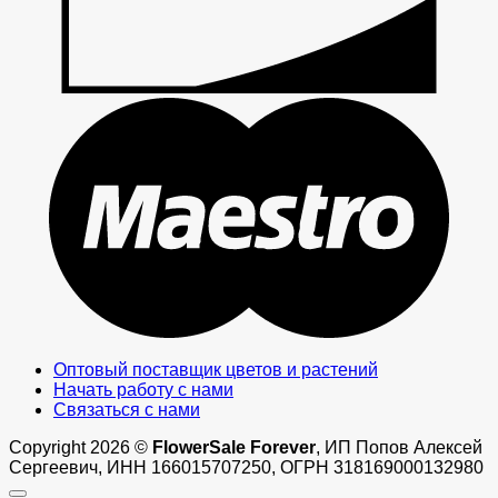
M
Оптовый поставщик цветов и растений
Начать работу с нами
Связаться с нами
Copyright 2026 ©
FlowerSale Forever
, ИП Попов Алексей
Сергеевич, ИНН 166015707250, ОГРН 318169000132980