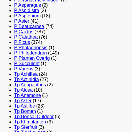
P Asparagus
(2)
P Aspidistra
(2)
P Asplenium
(18)
P Aster
(41)
P Beaucarnea
(74)
P Cactus
(787)
P Calathea
(76)
P Ficus
(374)
P Phalaenopsis
(1)
P Philodendron
(149)
P Planten Overig
(1)
P Succulent
(1)
P Varens
(3)
Tp Achillea
(24)
Tp Actinidia
(27)
Tp Agapanthus
(2)
Tp Alcea
(10)
Tp Anemone
(1)
Tp Aster
(17)
Tp Astilbe
(23)
Tp Bomen
(1)
Tp Bonsai Outdoor
(5)
Tp Klimplanten
(3)
Tp Sierfruit
(3)