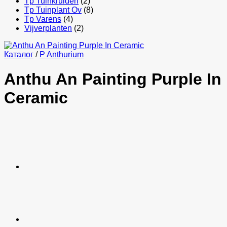
Tp Tuinkruiden
(2)
Tp Tuinplant Ov
(8)
Tp Varens
(4)
Vijverplanten
(2)
Каталог
/
P Anthurium
Anthu An Painting Purple In
Ceramic