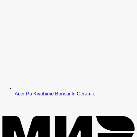
Acer Pa Kiyohime Bonsai In Ceramic
M