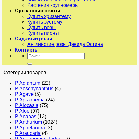
Растения крупномеры
Срезанные цветы
Купить хризантему
Купить эустому
Купить розы
Купить пионы
Садовые розы
Английские розы Дэвида Остина
Контакты
Искать:
Категории товаров
P Adiantum
(22)
P Aeschynanthus
(4)
P Agave
(5)
P Aglaonema
(24)
P Alocasia
(75)
P Aloe
(97)
P Ananas
(13)
P Anthurium
(1024)
P Aphelandra
(3)
P Araucaria
(4)
P Arrangement Indoor
(7)