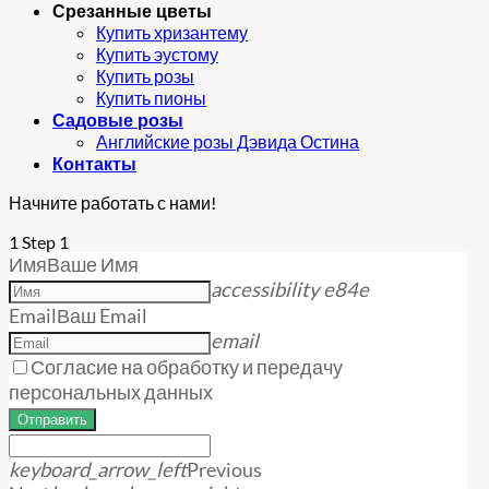
Срезанные цветы
Купить хризантему
Купить эустому
Купить розы
Купить пионы
Садовые розы
Английские розы Дэвида Остина
Контакты
Начните работать с нами!
1
Step 1
Имя
Ваше Имя
accessibility e84e
Email
Ваш Email
email
Согласие на обработку и передачу
персональных данных
Отправить
keyboard_arrow_left
Previous