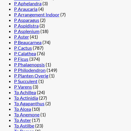
P Aphelandra
(3)
P Araucaria
(4)
P Arrangement Indoor
(7)
P Asparagus
(2)
P Aspidistra
(2)
P Asplenium
(18)
P Aster
(41)
P Beaucarnea
(74)
P Cactus
(787)
P Calathea
(76)
P Ficus
(374)
P Phalaenopsis
(1)
P Philodendron
(149)
P Planten Overig
(1)
P Succulent
(1)
P Varens
(3)
Tp Achillea
(24)
Tp Actinidia
(27)
Tp Agapanthus
(2)
Tp Alcea
(10)
Tp Anemone
(1)
Tp Aster
(17)
Tp Astilbe
(23)