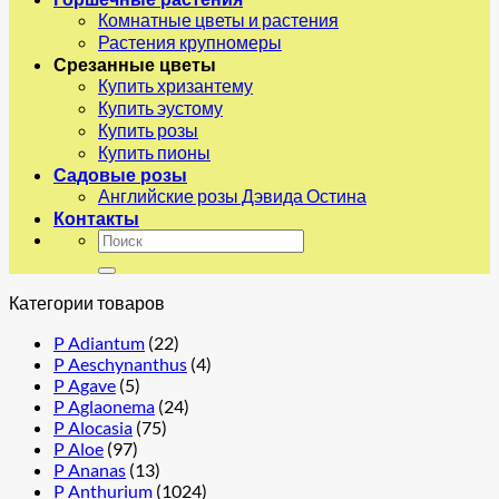
Комнатные цветы и растения
Растения крупномеры
Срезанные цветы
Купить хризантему
Купить эустому
Купить розы
Купить пионы
Садовые розы
Английские розы Дэвида Остина
Контакты
Искать:
Категории товаров
P Adiantum
(22)
P Aeschynanthus
(4)
P Agave
(5)
P Aglaonema
(24)
P Alocasia
(75)
P Aloe
(97)
P Ananas
(13)
P Anthurium
(1024)