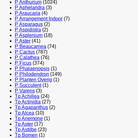
P Anthurium
(1024)
P Aphelandra
(3)
P Araucaria
(4)
P Arrangement Indoor
(7)
P Asparagus
(2)
P Aspidistra
(2)
P Asplenium
(18)
P Aster
(41)
P Beaucarnea
(74)
P Cactus
(787)
P Calathea
(76)
P Ficus
(374)
P Phalaenopsis
(1)
P Philodendron
(149)
P Planten Overig
(1)
P Succulent
(1)
P Varens
(3)
Tp Achillea
(24)
Tp Actinidia
(27)
Tp Agapanthus
(2)
Tp Alcea
(10)
Tp Anemone
(1)
Tp Aster
(17)
Tp Astilbe
(23)
Tp Bomen
(1)