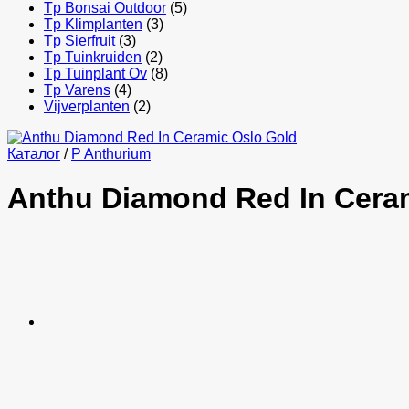
Tp Bonsai Outdoor
(5)
Tp Klimplanten
(3)
Tp Sierfruit
(3)
Tp Tuinkruiden
(2)
Tp Tuinplant Ov
(8)
Tp Varens
(4)
Vijverplanten
(2)
Каталог
/
P Anthurium
Anthu Diamond Red In Cera