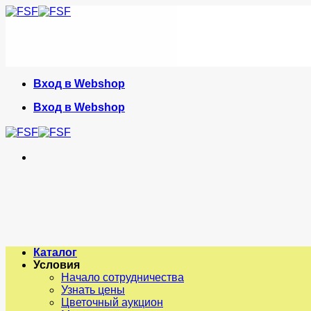
Skip
to
content
Вход в Webshop
Вход в Webshop
Каталог
Условия
Начало сотрудничества
Узнать цены
Цветочный аукцион