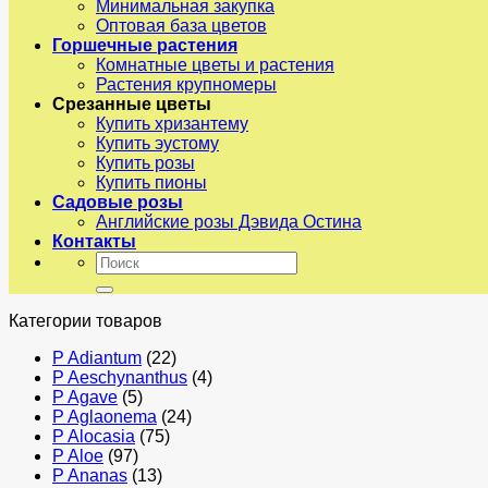
Минимальная закупка
Оптовая база цветов
Горшечные растения
Комнатные цветы и растения
Растения крупномеры
Срезанные цветы
Купить хризантему
Купить эустому
Купить розы
Купить пионы
Садовые розы
Английские розы Дэвида Остина
Контакты
Искать:
Категории товаров
P Adiantum
(22)
P Aeschynanthus
(4)
P Agave
(5)
P Aglaonema
(24)
P Alocasia
(75)
P Aloe
(97)
P Ananas
(13)