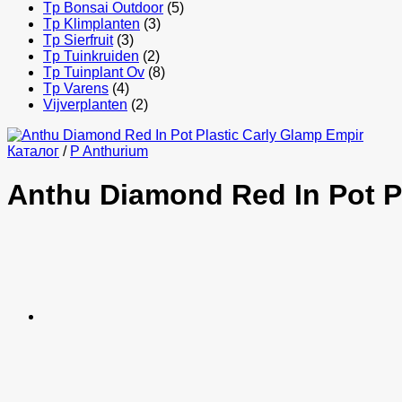
Tp Bonsai Outdoor
(5)
Tp Klimplanten
(3)
Tp Sierfruit
(3)
Tp Tuinkruiden
(2)
Tp Tuinplant Ov
(8)
Tp Varens
(4)
Vijverplanten
(2)
Каталог
/
P Anthurium
Anthu Diamond Red In Pot P