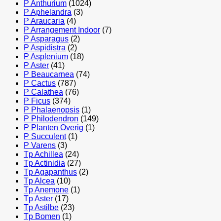
P Anthurium
(1024)
P Aphelandra
(3)
P Araucaria
(4)
P Arrangement Indoor
(7)
P Asparagus
(2)
P Aspidistra
(2)
P Asplenium
(18)
P Aster
(41)
P Beaucarnea
(74)
P Cactus
(787)
P Calathea
(76)
P Ficus
(374)
P Phalaenopsis
(1)
P Philodendron
(149)
P Planten Overig
(1)
P Succulent
(1)
P Varens
(3)
Tp Achillea
(24)
Tp Actinidia
(27)
Tp Agapanthus
(2)
Tp Alcea
(10)
Tp Anemone
(1)
Tp Aster
(17)
Tp Astilbe
(23)
Tp Bomen
(1)