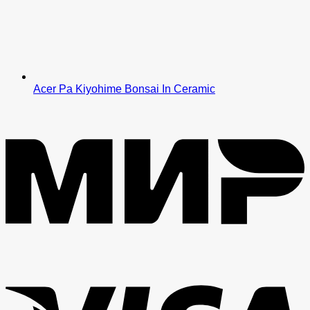
Acer Pa Kiyohime Bonsai In Ceramic
M
V