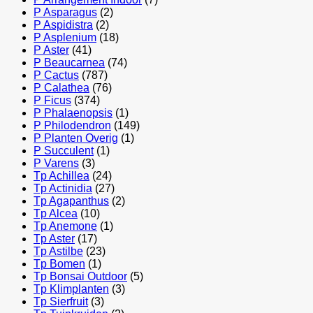
P Asparagus
(2)
P Aspidistra
(2)
P Asplenium
(18)
P Aster
(41)
P Beaucarnea
(74)
P Cactus
(787)
P Calathea
(76)
P Ficus
(374)
P Phalaenopsis
(1)
P Philodendron
(149)
P Planten Overig
(1)
P Succulent
(1)
P Varens
(3)
Tp Achillea
(24)
Tp Actinidia
(27)
Tp Agapanthus
(2)
Tp Alcea
(10)
Tp Anemone
(1)
Tp Aster
(17)
Tp Astilbe
(23)
Tp Bomen
(1)
Tp Bonsai Outdoor
(5)
Tp Klimplanten
(3)
Tp Sierfruit
(3)