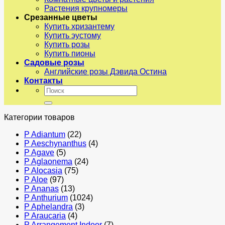
Растения крупномеры
Срезанные цветы
Купить хризантему
Купить эустому
Купить розы
Купить пионы
Садовые розы
Английские розы Дэвида Остина
Контакты
Искать:
Категории товаров
P Adiantum
(22)
P Aeschynanthus
(4)
P Agave
(5)
P Aglaonema
(24)
P Alocasia
(75)
P Aloe
(97)
P Ananas
(13)
P Anthurium
(1024)
P Aphelandra
(3)
P Araucaria
(4)
P Arrangement Indoor
(7)