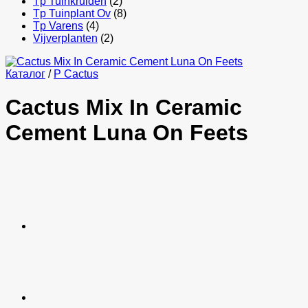
Tp Tuinkruiden
(2)
Tp Tuinplant Ov
(8)
Tp Varens
(4)
Vijverplanten
(2)
Каталог
/
P Cactus
Cactus Mix In Ceramic
Cement Luna On Feets