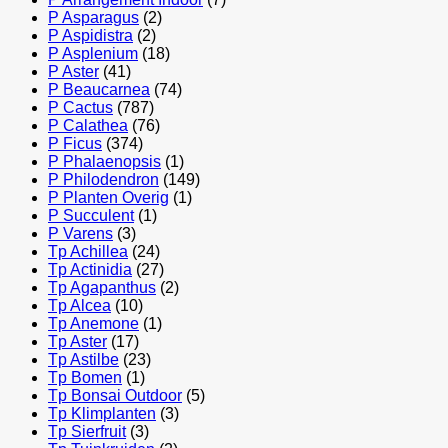
P Asparagus
(2)
P Aspidistra
(2)
P Asplenium
(18)
P Aster
(41)
P Beaucarnea
(74)
P Cactus
(787)
P Calathea
(76)
P Ficus
(374)
P Phalaenopsis
(1)
P Philodendron
(149)
P Planten Overig
(1)
P Succulent
(1)
P Varens
(3)
Tp Achillea
(24)
Tp Actinidia
(27)
Tp Agapanthus
(2)
Tp Alcea
(10)
Tp Anemone
(1)
Tp Aster
(17)
Tp Astilbe
(23)
Tp Bomen
(1)
Tp Bonsai Outdoor
(5)
Tp Klimplanten
(3)
Tp Sierfruit
(3)