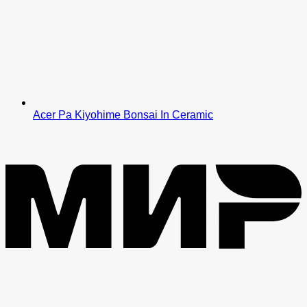
Acer Pa Kiyohime Bonsai In Ceramic
M
V