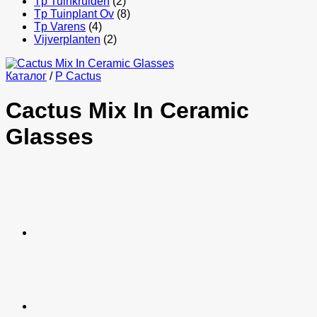
Tp Tuinkruiden
(2)
Tp Tuinplant Ov
(8)
Tp Varens
(4)
Vijverplanten
(2)
Каталог
/
P Cactus
Cactus Mix In Ceramic
Glasses