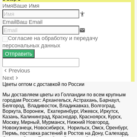
Имя
Ваше Имя
accessibility e84e
Email
Ваш Email
email
Согласие на обработку и передачу
персональных данных
Отправить
Previous
keyboard_arrow_left
Next
keyboard_arrow_right
Цветы оптом с доставкой по России
Мы доставляем цветы из Голландии по всем крупным
городам России:: Архангельск, Астрахань, Барнаул,
Белгород, Владивосток, Владикавказ, Волгоград,
Воркута, Воронеж, Екатеринбург, Ижевск, Иркутск,
Казань, Калининград, Краснодар, Красноярск, Курск,
Москву, Мирный, Мурманск, Нижний Новгород,
Новокузнецк, Новосибирск, Норильск, Омск, Оренбург,
Пермь, поставка растений в Ростов на Дону, Салехард,