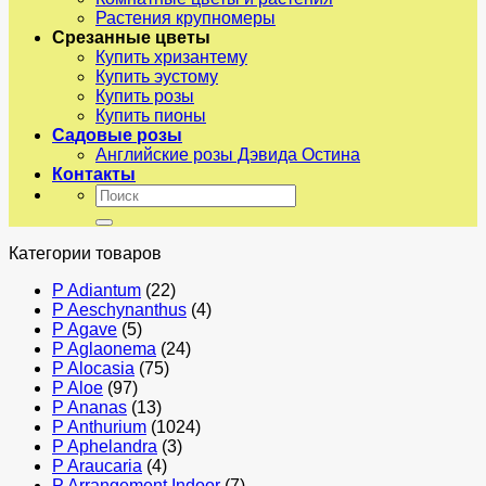
Растения крупномеры
Срезанные цветы
Купить хризантему
Купить эустому
Купить розы
Купить пионы
Садовые розы
Английские розы Дэвида Остина
Контакты
Искать:
Категории товаров
P Adiantum
(22)
P Aeschynanthus
(4)
P Agave
(5)
P Aglaonema
(24)
P Alocasia
(75)
P Aloe
(97)
P Ananas
(13)
P Anthurium
(1024)
P Aphelandra
(3)
P Araucaria
(4)
P Arrangement Indoor
(7)