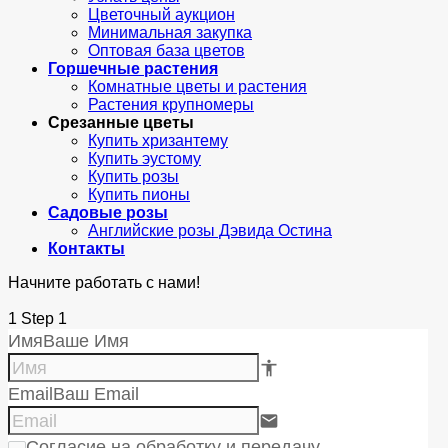
Цветочный аукцион
Минимальная закупка
Оптовая база цветов
Горшечные растения
Комнатные цветы и растения
Растения крупномеры
Срезанные цветы
Купить хризантему
Купить эустому
Купить розы
Купить пионы
Садовые розы
Английские розы Дэвида Остина
Контакты
Начните работать с нами!
1
Step 1
Имя
Ваше Имя
accessibility e84e
Email
Ваш Email
email
Согласие на обработку и передачу