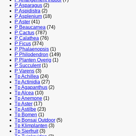
P Asparagus
(2)
P Aspidistra
(2)
P Asplenium
(18)
P Aster
(41)
P Beaucarnea
(74)
P Cactus
(787)
P Calathea
(76)
P Ficus
(374)
P Phalaenopsis
(1)
P Philodendron
(149)
P Planten Overig
(1)
P Succulent
(1)
P Varens
(3)
Tp Achillea
(24)
Tp Actinidia
(27)
Tp Agapanthus
(2)
Tp Alcea
(10)
Tp Anemone
(1)
Tp Aster
(17)
Tp Astilbe
(23)
Tp Bomen
(1)
Tp Bonsai Outdoor
(5)
Tp Klimplanten
(3)
Tp Sierfruit
(3)