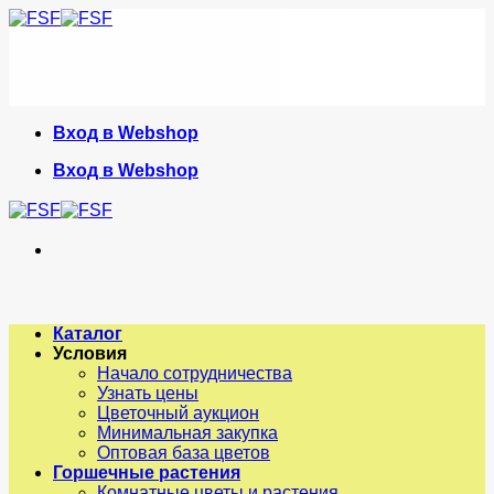
Skip
to
content
Вход в Webshop
Вход в Webshop
Каталог
Условия
Начало сотрудничества
Узнать цены
Цветочный аукцион
Минимальная закупка
Оптовая база цветов
Горшечные растения
Комнатные цветы и растения