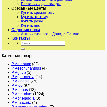
Растения крупномеры
Срезанные цветы
Купить хризантему
Купить эустому
Купить розы
Купить пионы
Садовые розы
Английские розы Дэвида Остина
Контакты
Искать:
Категории товаров
P Adiantum
(22)
P Aeschynanthus
(4)
P Agave
(5)
P Aglaonema
(24)
P Alocasia
(75)
P Aloe
(97)
P Ananas
(13)
P Anthurium
(1024)
P Aphelandra
(3)
P Araucaria
(4)
P Arrangement Indoor
(7)