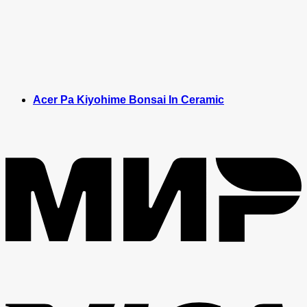
Acer Pa Kiyohime Bonsai In Ceramic
M
V