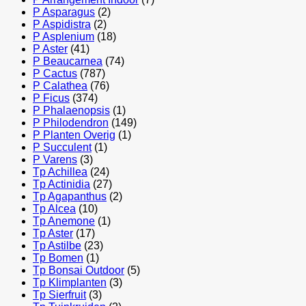
P Asparagus
(2)
P Aspidistra
(2)
P Asplenium
(18)
P Aster
(41)
P Beaucarnea
(74)
P Cactus
(787)
P Calathea
(76)
P Ficus
(374)
P Phalaenopsis
(1)
P Philodendron
(149)
P Planten Overig
(1)
P Succulent
(1)
P Varens
(3)
Tp Achillea
(24)
Tp Actinidia
(27)
Tp Agapanthus
(2)
Tp Alcea
(10)
Tp Anemone
(1)
Tp Aster
(17)
Tp Astilbe
(23)
Tp Bomen
(1)
Tp Bonsai Outdoor
(5)
Tp Klimplanten
(3)
Tp Sierfruit
(3)