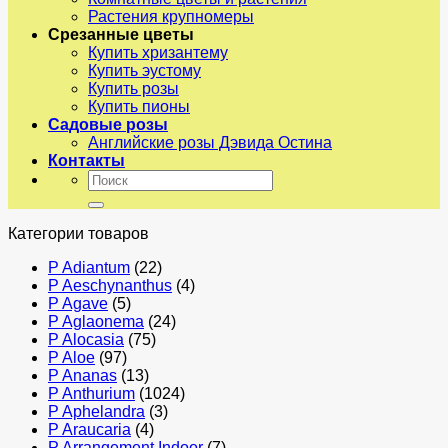
Растения крупномеры
Срезанные цветы
Купить хризантему
Купить эустому
Купить розы
Купить пионы
Садовые розы
Английские розы Дэвида Остина
Контакты
Искать:
Категории товаров
P Adiantum
(22)
P Aeschynanthus
(4)
P Agave
(5)
P Aglaonema
(24)
P Alocasia
(75)
P Aloe
(97)
P Ananas
(13)
P Anthurium
(1024)
P Aphelandra
(3)
P Araucaria
(4)
P Arrangement Indoor
(7)