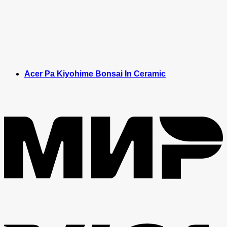
Acer Pa Kiyohime Bonsai In Ceramic
M
V