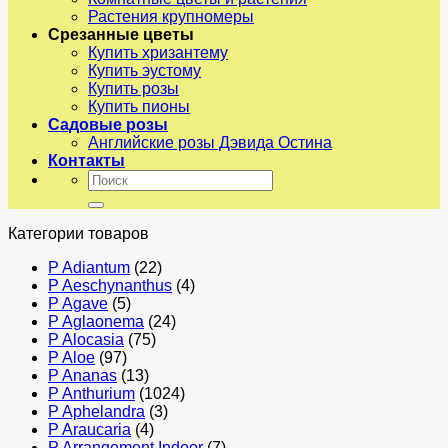
Растения крупномеры
Срезанные цветы
Купить хризантему
Купить эустому
Купить розы
Купить пионы
Садовые розы
Английские розы Дэвида Остина
Контакты
Искать:
Категории товаров
P Adiantum
(22)
P Aeschynanthus
(4)
P Agave
(5)
P Aglaonema
(24)
P Alocasia
(75)
P Aloe
(97)
P Ananas
(13)
P Anthurium
(1024)
P Aphelandra
(3)
P Araucaria
(4)
P Arrangement Indoor
(7)