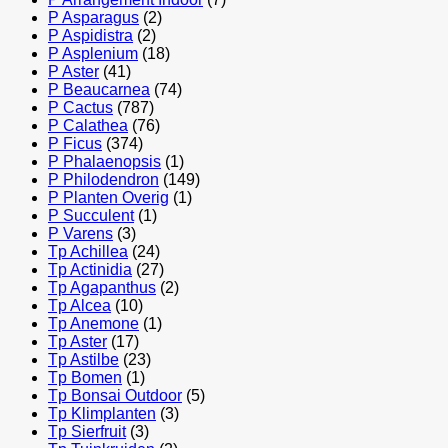
P Asparagus
(2)
P Aspidistra
(2)
P Asplenium
(18)
P Aster
(41)
P Beaucarnea
(74)
P Cactus
(787)
P Calathea
(76)
P Ficus
(374)
P Phalaenopsis
(1)
P Philodendron
(149)
P Planten Overig
(1)
P Succulent
(1)
P Varens
(3)
Tp Achillea
(24)
Tp Actinidia
(27)
Tp Agapanthus
(2)
Tp Alcea
(10)
Tp Anemone
(1)
Tp Aster
(17)
Tp Astilbe
(23)
Tp Bomen
(1)
Tp Bonsai Outdoor
(5)
Tp Klimplanten
(3)
Tp Sierfruit
(3)