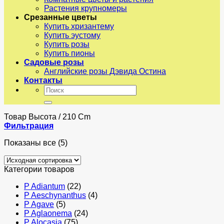
Растения крупномеры
Срезанные цветы
Купить хризантему
Купить эустому
Купить розы
Купить пионы
Садовые розы
Английские розы Дэвида Остина
Контакты
Искать:
Товар Высота
/
210 Cm
Фильтрация
Показаны все (5)
Категории товаров
P Adiantum
(22)
P Aeschynanthus
(4)
P Agave
(5)
P Aglaonema
(24)
P Alocasia
(75)