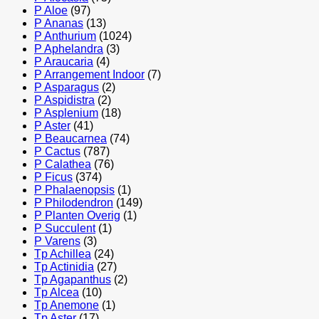
P Aloe
(97)
P Ananas
(13)
P Anthurium
(1024)
P Aphelandra
(3)
P Araucaria
(4)
P Arrangement Indoor
(7)
P Asparagus
(2)
P Aspidistra
(2)
P Asplenium
(18)
P Aster
(41)
P Beaucarnea
(74)
P Cactus
(787)
P Calathea
(76)
P Ficus
(374)
P Phalaenopsis
(1)
P Philodendron
(149)
P Planten Overig
(1)
P Succulent
(1)
P Varens
(3)
Tp Achillea
(24)
Tp Actinidia
(27)
Tp Agapanthus
(2)
Tp Alcea
(10)
Tp Anemone
(1)
Tp Aster
(17)