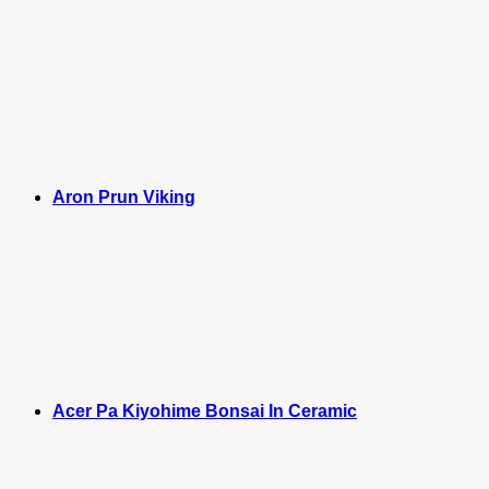
Aron Prun Viking
Acer Pa Kiyohime Bonsai In Ceramic
M