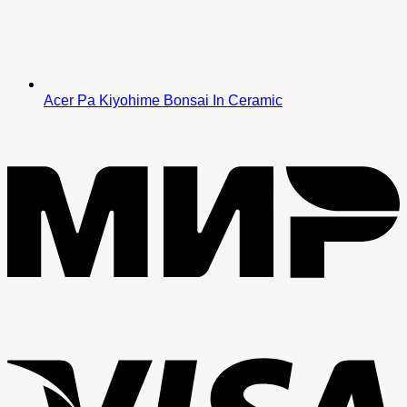
Acer Pa Kiyohime Bonsai In Ceramic
M
V