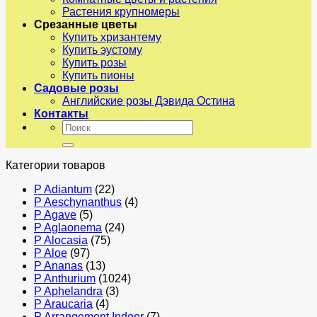
Растения крупномеры
Срезанные цветы
Купить хризантему
Купить эустому
Купить розы
Купить пионы
Садовые розы
Английские розы Дэвида Остина
Контакты
Искать:
Категории товаров
P Adiantum
(22)
P Aeschynanthus
(4)
P Agave
(5)
P Aglaonema
(24)
P Alocasia
(75)
P Aloe
(97)
P Ananas
(13)
P Anthurium
(1024)
P Aphelandra
(3)
P Araucaria
(4)
P Arrangement Indoor
(7)