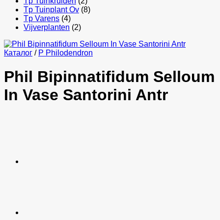
Tp Tuinkruiden
(2)
Tp Tuinplant Ov
(8)
Tp Varens
(4)
Vijverplanten
(2)
Каталог
/
P Philodendron
Phil Bipinnatifidum Selloum
In Vase Santorini Antr