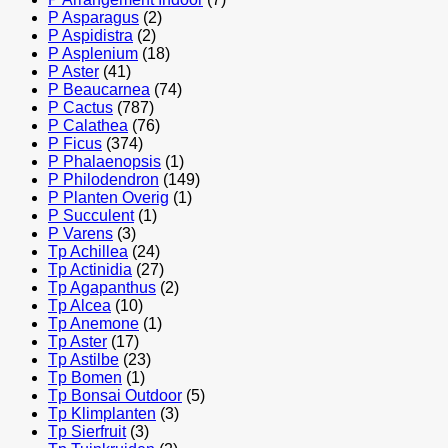
P Asparagus
(2)
P Aspidistra
(2)
P Asplenium
(18)
P Aster
(41)
P Beaucarnea
(74)
P Cactus
(787)
P Calathea
(76)
P Ficus
(374)
P Phalaenopsis
(1)
P Philodendron
(149)
P Planten Overig
(1)
P Succulent
(1)
P Varens
(3)
Tp Achillea
(24)
Tp Actinidia
(27)
Tp Agapanthus
(2)
Tp Alcea
(10)
Tp Anemone
(1)
Tp Aster
(17)
Tp Astilbe
(23)
Tp Bomen
(1)
Tp Bonsai Outdoor
(5)
Tp Klimplanten
(3)
Tp Sierfruit
(3)