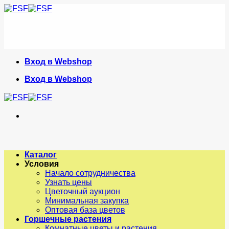
Skip
to
content
Вход в Webshop
Вход в Webshop
Каталог
Условия
Начало сотрудничества
Узнать цены
Цветочный аукцион
Минимальная закупка
Оптовая база цветов
Горшечные растения
Комнатные цветы и растения