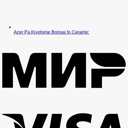
Acer Pa Kiyohime Bonsai In Ceramic
M
V