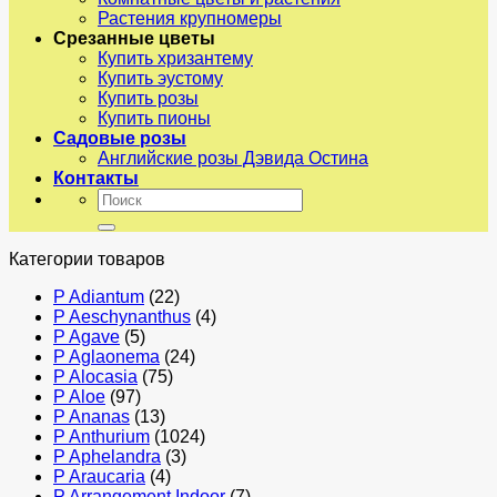
Растения крупномеры
Срезанные цветы
Купить хризантему
Купить эустому
Купить розы
Купить пионы
Садовые розы
Английские розы Дэвида Остина
Контакты
Искать:
Категории товаров
P Adiantum
(22)
P Aeschynanthus
(4)
P Agave
(5)
P Aglaonema
(24)
P Alocasia
(75)
P Aloe
(97)
P Ananas
(13)
P Anthurium
(1024)
P Aphelandra
(3)
P Araucaria
(4)
P Arrangement Indoor
(7)