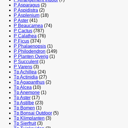
P Asparagus
(2)
P Aspidistra
(2)
P Asplenium
(18)
P Aster
(41)
P Beaucarnea
(74)
P Cactus
(787)
P Calathea
(76)
P Ficus
(374)
P Phalaenopsis
(1)
P Philodendron
(149)
P Planten Overig
(1)
P Succulent
(1)
P Varens
(3)
Tp Achillea
(24)
Tp Actinidia
(27)
Tp Agapanthus
(2)
Tp Alcea
(10)
Tp Anemone
(1)
Tp Aster
(17)
Tp Astilbe
(23)
Tp Bomen
(1)
Tp Bonsai Outdoor
(5)
Tp Klimplanten
(3)
Tp Sierfruit
(3)