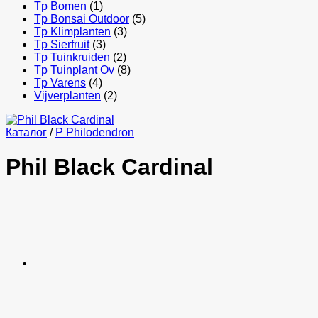
Tp Bomen
(1)
Tp Bonsai Outdoor
(5)
Tp Klimplanten
(3)
Tp Sierfruit
(3)
Tp Tuinkruiden
(2)
Tp Tuinplant Ov
(8)
Tp Varens
(4)
Vijverplanten
(2)
Каталог
/
P Philodendron
Phil Black Cardinal