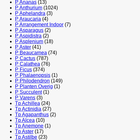
P Ananas
(13)
P Anthurium
(1024)
P Aphelandra
(3)
P Araucaria
(4)
P Arrangement Indoor
(7)
P Asparagus
(2)
P Aspidistra
(2)
P Asplenium
(18)
P Aster
(41)
P Beaucarnea
(74)
P Cactus
(787)
P Calathea
(76)
P Ficus
(374)
P Phalaenopsis
(1)
P Philodendron
(149)
P Planten Overig
(1)
P Succulent
(1)
P Varens
(3)
Tp Achillea
(24)
Tp Actinidia
(27)
Tp Agapanthus
(2)
Tp Alcea
(10)
Tp Anemone
(1)
Tp Aster
(17)
Tp Astilbe
(23)