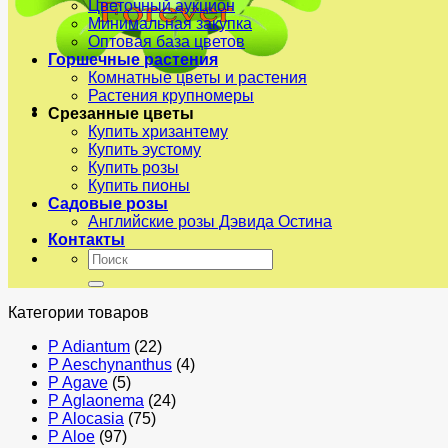
Цветочный аукцион
Минимальная закупка
Оптовая база цветов
Горшечные растения
Комнатные цветы и растения
Растения крупномеры
Срезанные цветы
Купить хризантему
Купить эустому
Купить розы
Купить пионы
Садовые розы
Английские розы Дэвида Остина
Контакты
Искать:
Категории товаров
P Adiantum
(22)
P Aeschynanthus
(4)
P Agave
(5)
P Aglaonema
(24)
P Alocasia
(75)
P Aloe
(97)