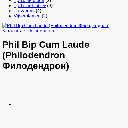
Tp Tuinkruiden
(2)
Tp Tuinplant Ov
(8)
Tp Varens
(4)
Vijverplanten
(2)
Каталог
/
P Philodendron
Phil Bip Cum Laude
(Philodendron
Филодендрон)