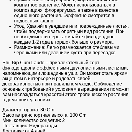
комнатное растение. Может использоваться в
композициях, флорариумах, а также в качестве
одиночного растения. Эффектно смотрится в
подвесных кашпо.
Уход: Удаляйте увядшие или поврежденные листья,
чтобы поддерживать опрятный вид растения. При
необходимости пересаживайте филодендрон
каждые 1-2 года в горшок большего размера.
Размножение: Легко размножается стеблевыми
черенками или делением куста при пересадке.
Phil Bip Cum Laude – привлекательный сорт
филодендрона с эффектными двулопастными листьями,
напоминающими лошадиные уши. Он может стать ярким
акцентом в интерьере и радовать своей
декоративностью при правильном уходе. Соблюдение
основных требований к условиям выращивания поможет
вам наслаждаться красотой этого тропического растения
в домашних условиях.
Диаметр горшка: 30 Cm
Высота/транспортная высота: 100 Cm
Мин. количество соцветий: 2
Поставщик: Нидерланды
Доставка: от 4 дней