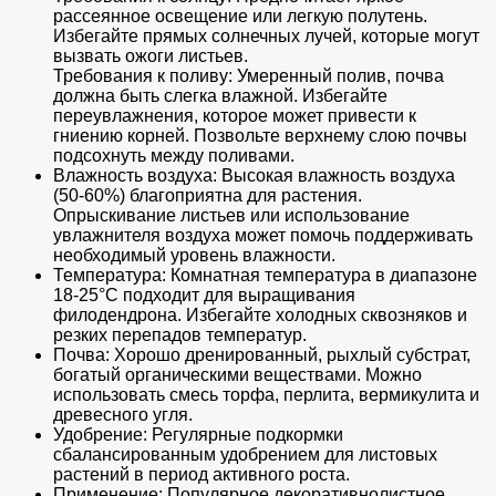
рассеянное освещение или легкую полутень.
Избегайте прямых солнечных лучей, которые могут
вызвать ожоги листьев.
Требования к поливу: Умеренный полив, почва
должна быть слегка влажной. Избегайте
переувлажнения, которое может привести к
гниению корней. Позвольте верхнему слою почвы
подсохнуть между поливами.
Влажность воздуха: Высокая влажность воздуха
(50-60%) благоприятна для растения.
Опрыскивание листьев или использование
увлажнителя воздуха может помочь поддерживать
необходимый уровень влажности.
Температура: Комнатная температура в диапазоне
18-25°C подходит для выращивания
филодендрона. Избегайте холодных сквозняков и
резких перепадов температур.
Почва: Хорошо дренированный, рыхлый субстрат,
богатый органическими веществами. Можно
использовать смесь торфа, перлита, вермикулита и
древесного угля.
Удобрение: Регулярные подкормки
сбалансированным удобрением для листовых
растений в период активного роста.
Применение: Популярное декоративнолистное