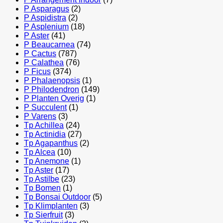
P Asparagus
(2)
P Aspidistra
(2)
P Asplenium
(18)
P Aster
(41)
P Beaucarnea
(74)
P Cactus
(787)
P Calathea
(76)
P Ficus
(374)
P Phalaenopsis
(1)
P Philodendron
(149)
P Planten Overig
(1)
P Succulent
(1)
P Varens
(3)
Tp Achillea
(24)
Tp Actinidia
(27)
Tp Agapanthus
(2)
Tp Alcea
(10)
Tp Anemone
(1)
Tp Aster
(17)
Tp Astilbe
(23)
Tp Bomen
(1)
Tp Bonsai Outdoor
(5)
Tp Klimplanten
(3)
Tp Sierfruit
(3)