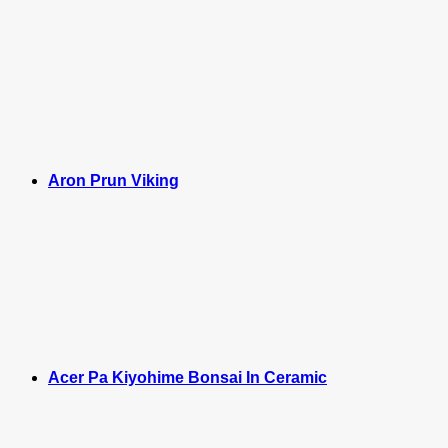
Aron Prun Viking
Acer Pa Kiyohime Bonsai In Ceramic
M