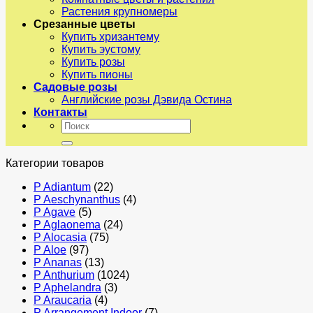
Растения крупномеры
Срезанные цветы
Купить хризантему
Купить эустому
Купить розы
Купить пионы
Садовые розы
Английские розы Дэвида Остина
Контакты
Искать:
Категории товаров
P Adiantum
(22)
P Aeschynanthus
(4)
P Agave
(5)
P Aglaonema
(24)
P Alocasia
(75)
P Aloe
(97)
P Ananas
(13)
P Anthurium
(1024)
P Aphelandra
(3)
P Araucaria
(4)
P Arrangement Indoor
(7)