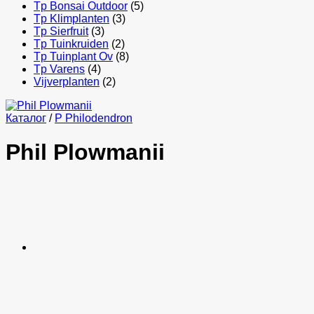
Tp Bonsai Outdoor
(5)
Tp Klimplanten
(3)
Tp Sierfruit
(3)
Tp Tuinkruiden
(2)
Tp Tuinplant Ov
(8)
Tp Varens
(4)
Vijverplanten
(2)
Каталог
/
P Philodendron
Phil Plowmanii