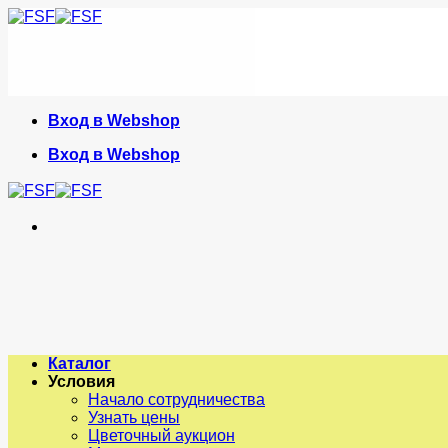
Skip
to
content
Вход в Webshop
Вход в Webshop
Каталог
Условия
Начало сотрудничества
Узнать цены
Цветочный аукцион