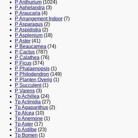
P Anthurium
(1024)
P Aphelandra
(3)
P Araucaria
(4)
P Arrangement Indoor
(7)
P Asparagus
(2)
P Aspidistra
(2)
P Asplenium
(18)
P Aster
(41)
P Beaucarnea
(74)
P Cactus
(787)
P Calathea
(76)
P Ficus
(374)
P Phalaenopsis
(1)
P Philodendron
(149)
P Planten Overig
(1)
P Succulent
(1)
P Varens
(3)
Tp Achillea
(24)
Tp Actinidia
(27)
Tp Agapanthus
(2)
Tp Alcea
(10)
Tp Anemone
(1)
Tp Aster
(17)
Tp Astilbe
(23)
Tp Bomen
(1)