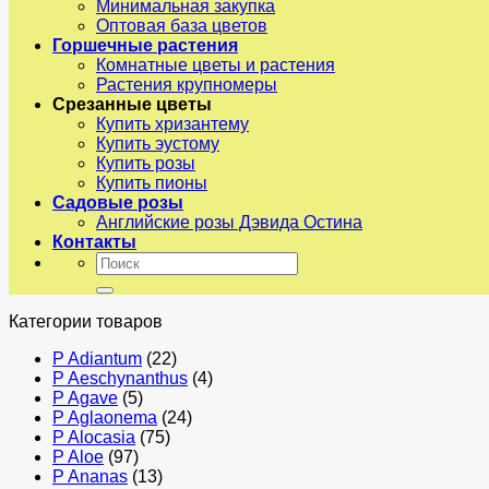
Минимальная закупка
Оптовая база цветов
Горшечные растения
Комнатные цветы и растения
Растения крупномеры
Срезанные цветы
Купить хризантему
Купить эустому
Купить розы
Купить пионы
Садовые розы
Английские розы Дэвида Остина
Контакты
Искать:
Категории товаров
P Adiantum
(22)
P Aeschynanthus
(4)
P Agave
(5)
P Aglaonema
(24)
P Alocasia
(75)
P Aloe
(97)
P Ananas
(13)