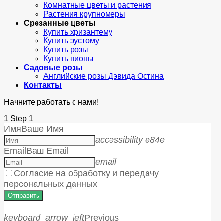
Комнатные цветы и растения
Растения крупномеры
Срезанные цветы
Купить хризантему
Купить эустому
Купить розы
Купить пионы
Садовые розы
Английские розы Дэвида Остина
Контакты
Начните работать с нами!
1
Step 1
Имя
Ваше Имя
accessibility e84e
Email
Ваш Email
email
Согласие на обработку и передачу
персональных данных
Отправить
keyboard_arrow_left
Previous