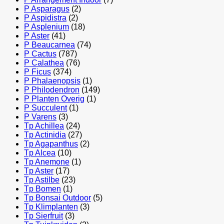
P Asparagus
(2)
P Aspidistra
(2)
P Asplenium
(18)
P Aster
(41)
P Beaucarnea
(74)
P Cactus
(787)
P Calathea
(76)
P Ficus
(374)
P Phalaenopsis
(1)
P Philodendron
(149)
P Planten Overig
(1)
P Succulent
(1)
P Varens
(3)
Tp Achillea
(24)
Tp Actinidia
(27)
Tp Agapanthus
(2)
Tp Alcea
(10)
Tp Anemone
(1)
Tp Aster
(17)
Tp Astilbe
(23)
Tp Bomen
(1)
Tp Bonsai Outdoor
(5)
Tp Klimplanten
(3)
Tp Sierfruit
(3)