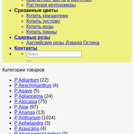
Растения крупномеры
Срезанные цветы
Купить хризантему
Купить эустому
Купить розы
Купить пионы
Садовые розы
Английские розы Дэвида Остина
Контакты
Искать:
Категории товаров
P Adiantum
(22)
P Aeschynanthus
(4)
P Agave
(5)
P Aglaonema
(24)
P Alocasia
(75)
P Aloe
(97)
P Ananas
(13)
P Anthurium
(1024)
P Aphelandra
(3)
P Araucaria
(4)
P Arrangement Indoor
(7)