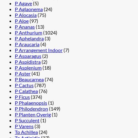
P Agave
(5)
P Aglaonema
(24)
P Alocasia
(75)
P Aloe
(97)
P Ananas
(13)
P Anthurium
(1024)
P Aphelandra
(3)
P Araucaria
(4)
P Arrangement Indoor
(7)
P Asparagus
(2)
P Aspidistra
(2)
P Asplenium
(18)
P Aster
(41)
P Beaucarnea
(74)
P Cactus
(787)
P Calathea
(76)
P Ficus
(374)
P Phalaenopsis
(1)
P Philodendron
(149)
P Planten Overig
(1)
P Succulent
(1)
P Varens
(3)
Tp Achillea
(24)
Tp Actinidia
(27)