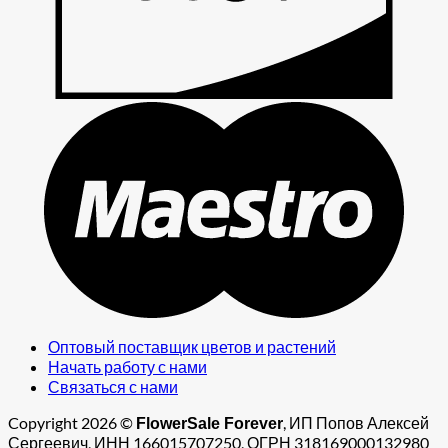
M
Оптовый поставщик цветов и растений
Начать работу с нами
Связаться с нами
Copyright 2026 ©
, ИП Попов Алексей
FlowerSale Forever
Сергеевич, ИНН 166015707250, ОГРН 318169000132980