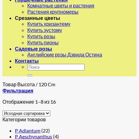
Комнатные цветы и растения
Растения крупномеры
Срезанные цветы
Купить хризантему
Купить эустому
Купить розы
Купить пионы
Садовые розы
Английские розы Дэвида Остина
Контакты
Искать:
Товар Высота
/
120 Cm
Фильтрация
Отображение 1–8 из 16
Категории товаров
P Adiantum
(22)
P Aeschynanthus
(4)