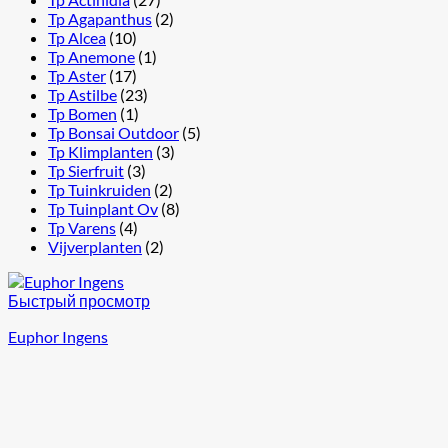
Tp Agapanthus
(2)
Tp Alcea
(10)
Tp Anemone
(1)
Tp Aster
(17)
Tp Astilbe
(23)
Tp Bomen
(1)
Tp Bonsai Outdoor
(5)
Tp Klimplanten
(3)
Tp Sierfruit
(3)
Tp Tuinkruiden
(2)
Tp Tuinplant Ov
(8)
Tp Varens
(4)
Vijverplanten
(2)
Быстрый просмотр
Euphor Ingens