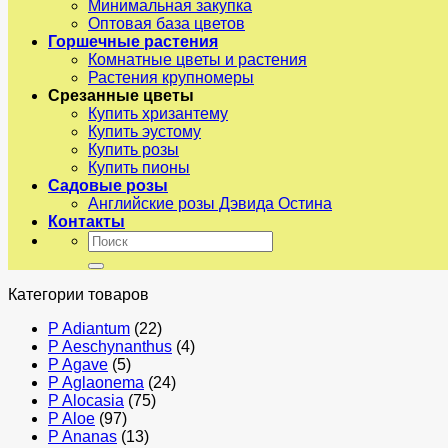
Минимальная закупка
Оптовая база цветов
Горшечные растения
Комнатные цветы и растения
Растения крупномеры
Срезанные цветы
Купить хризантему
Купить эустому
Купить розы
Купить пионы
Садовые розы
Английские розы Дэвида Остина
Контакты
Искать:
Категории товаров
P Adiantum
(22)
P Aeschynanthus
(4)
P Agave
(5)
P Aglaonema
(24)
P Alocasia
(75)
P Aloe
(97)
P Ananas
(13)