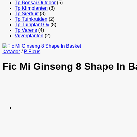
Tp Bonsai Outdoor
(5)
Tp Klimplanten
(3)
Tp Sierfruit
(3)
Tp Tuinkruiden
(2)
Tp Tuinplant Ov
(8)
Tp Varens
(4)
Vijverplanten
(2)
Каталог
/
P Ficus
Fic Mi Ginseng 8 Shape In B