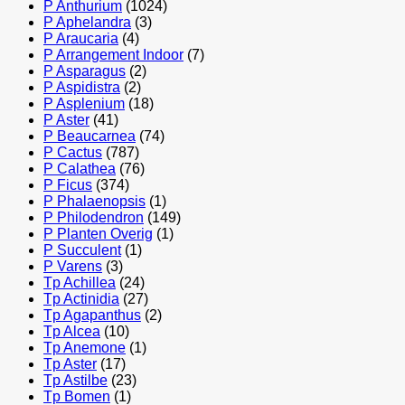
P Anthurium
(1024)
P Aphelandra
(3)
P Araucaria
(4)
P Arrangement Indoor
(7)
P Asparagus
(2)
P Aspidistra
(2)
P Asplenium
(18)
P Aster
(41)
P Beaucarnea
(74)
P Cactus
(787)
P Calathea
(76)
P Ficus
(374)
P Phalaenopsis
(1)
P Philodendron
(149)
P Planten Overig
(1)
P Succulent
(1)
P Varens
(3)
Tp Achillea
(24)
Tp Actinidia
(27)
Tp Agapanthus
(2)
Tp Alcea
(10)
Tp Anemone
(1)
Tp Aster
(17)
Tp Astilbe
(23)
Tp Bomen
(1)