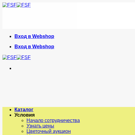
Skip
to
content
Вход в Webshop
Вход в Webshop
Каталог
Условия
Начало сотрудничества
Узнать цены
Цветочный аукцион