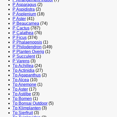
P Asparagus
(2)
P Aspidistra
(2)
P Asplenium
(18)
P Aster
(41)
P Beaucarnea
(74)
P Cactus
(787)
P Calathea
(76)
P Ficus
(374)
P Phalaenopsis
(1)
P Philodendron
(149)
P Planten Overig
(1)
P Succulent
(1)
P Varens
(3)
Tp Achillea
(24)
Tp Actinidia
(27)
Tp Agapanthus
(2)
Tp Alcea
(10)
Tp Anemone
(1)
Tp Aster
(17)
Tp Astilbe
(23)
Tp Bomen
(1)
Tp Bonsai Outdoor
(5)
Tp Klimplanten
(3)
Tp Sierfruit
(3)