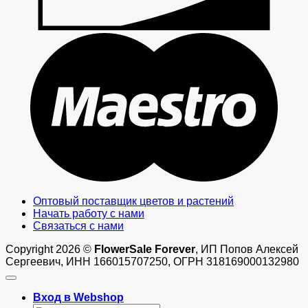
M
Оптовый поставщик цветов и растений
Начать работу с нами
Связаться с нами
Copyright 2026 ©
FlowerSale Forever
, ИП Попов Алексей
Сергеевич, ИНН 166015707250, ОГРН 318169000132980
Вход в Webshop