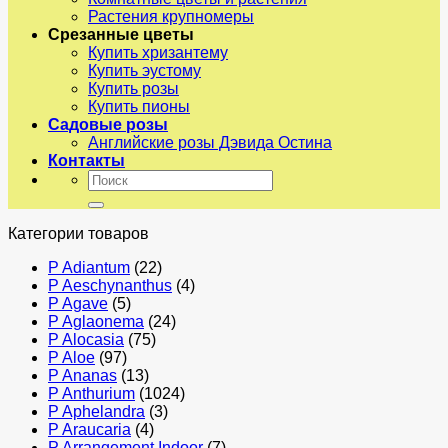
Растения крупномеры
Срезанные цветы
Купить хризантему
Купить эустому
Купить розы
Купить пионы
Садовые розы
Английские розы Дэвида Остина
Контакты
Искать:
Категории товаров
P Adiantum
(22)
P Aeschynanthus
(4)
P Agave
(5)
P Aglaonema
(24)
P Alocasia
(75)
P Aloe
(97)
P Ananas
(13)
P Anthurium
(1024)
P Aphelandra
(3)
P Araucaria
(4)
P Arrangement Indoor
(7)