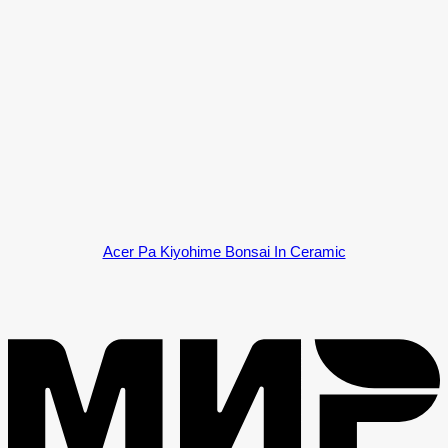
Acer Pa Kiyohime Bonsai In Ceramic
M