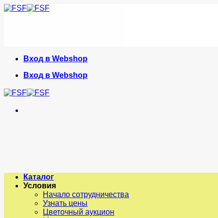
Skip
to
content
Вход в Webshop
Вход в Webshop
Каталог
Условия
Начало сотрудничества
Узнать цены
Цветочный аукцион