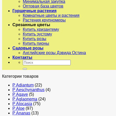
Минимальная закупка
Оптовая база цветов
Горшечные растения
Комнатные цветы и растения
Растения крупномеры
Срезанные цветы
Купить хризантему
Купить эустому
Купить розы
Купить пионы
Садовые розы
Английские розы Дэвида Остина
Контакты
Искать:
Категории товаров
P Adiantum
(22)
P Aeschynanthus
(4)
P Agave
(5)
P Aglaonema
(24)
P Alocasia
(75)
P Aloe
(97)
P Ananas
(13)