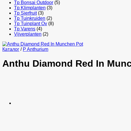
Tp Bonsai Outdoor
(5)
Tp Klimplanten
(3)
Tp Sierfruit
(3)
Tp Tuinkruiden
(2)
Tp Tuinplant Ov
(8)
Tp Varens
(4)
Vijverplanten
(2)
Каталог
/
P Anthurium
Anthu Diamond Red In Munc