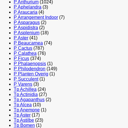
P Anthurium
(1024)
P Aphelandra
(3)
P Araucaria
(4)
P Arrangement Indoor
(7)
P Asparagus
(2)
P Aspidistra
(2)
P Asplenium
(18)
P Aster
(41)
P Beaucarnea
(74)
P Cactus
(787)
P Calathea
(76)
P Ficus
(374)
P Phalaenopsis
(1)
P Philodendron
(149)
P Planten Overig
(1)
P Succulent
(1)
P Varens
(3)
Tp Achillea
(24)
Tp Actinidia
(27)
Tp Agapanthus
(2)
Tp Alcea
(10)
Tp Anemone
(1)
Tp Aster
(17)
Tp Astilbe
(23)
Tp Bomen
(1)