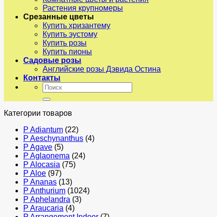
Растения крупномеры
Срезанные цветы
Купить хризантему
Купить эустому
Купить розы
Купить пионы
Садовые розы
Английские розы Дэвида Остина
Контакты
Искать:
Категории товаров
P Adiantum
(22)
P Aeschynanthus
(4)
P Agave
(5)
P Aglaonema
(24)
P Alocasia
(75)
P Aloe
(97)
P Ananas
(13)
P Anthurium
(1024)
P Aphelandra
(3)
P Araucaria
(4)
P Arrangement Indoor
(7)