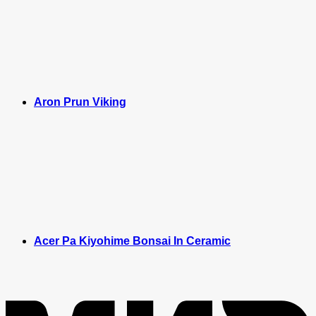
Aron Prun Viking
Acer Pa Kiyohime Bonsai In Ceramic
M