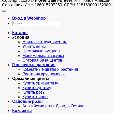
Copyright 2026 ©
FlowerSale Forever
, ИП Попов Алексей
Сергеевич, ИНН 166015707250, ОГРН 318169000132980
Вход в Webshop
Искать:
Каталог
Условия
Начало сотрудничества
Узнать цены
Цветочный аукцион
Минимальная закупка
Оптовая база цветов
Горшечные растения
Комнатные цветы и растения
Растения крупномеры
Срезанные цветы
Купить хризантему
Купить эустому
Купить розы
Купить пионы
Садовые розы
Английские розы Дэвида Остина
Контакты