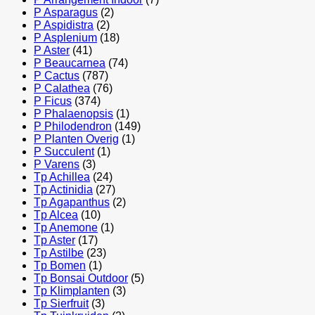
P Asparagus
(2)
P Aspidistra
(2)
P Asplenium
(18)
P Aster
(41)
P Beaucarnea
(74)
P Cactus
(787)
P Calathea
(76)
P Ficus
(374)
P Phalaenopsis
(1)
P Philodendron
(149)
P Planten Overig
(1)
P Succulent
(1)
P Varens
(3)
Tp Achillea
(24)
Tp Actinidia
(27)
Tp Agapanthus
(2)
Tp Alcea
(10)
Tp Anemone
(1)
Tp Aster
(17)
Tp Astilbe
(23)
Tp Bomen
(1)
Tp Bonsai Outdoor
(5)
Tp Klimplanten
(3)
Tp Sierfruit
(3)