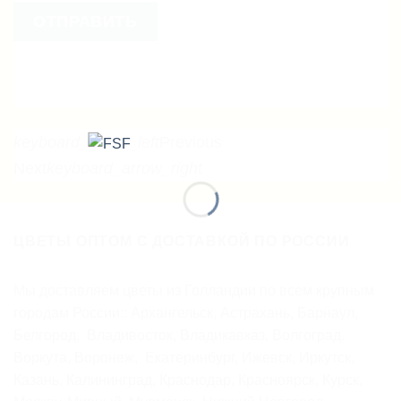
ОТПРАВИТЬ
keyboard_arrow_left
Previous
Next
keyboard_arrow_right
ЦВЕТЫ ОПТОМ С ДОСТАВКОЙ ПО РОССИИ
Мы доставляем цветы из Голландии по всем крупным
городам России:: Архангельск, Астрахань, Барнаул,
Белгород, Владивосток, Владикавказ, Волгоград,
Воркута, Воронеж, Екатеринбург, Ижевск, Иркутск,
Казань, Калининград, Краснодар, Красноярск, Курск,