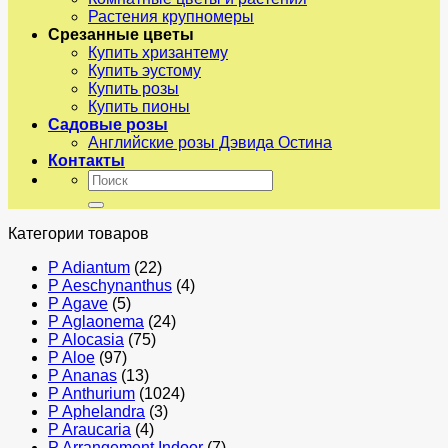
Растения крупномеры
Срезанные цветы
Купить хризантему
Купить эустому
Купить розы
Купить пионы
Садовые розы
Английские розы Дэвида Остина
Контакты
Искать:
Категории товаров
P Adiantum
(22)
P Aeschynanthus
(4)
P Agave
(5)
P Aglaonema
(24)
P Alocasia
(75)
P Aloe
(97)
P Ananas
(13)
P Anthurium
(1024)
P Aphelandra
(3)
P Araucaria
(4)
P Arrangement Indoor
(7)