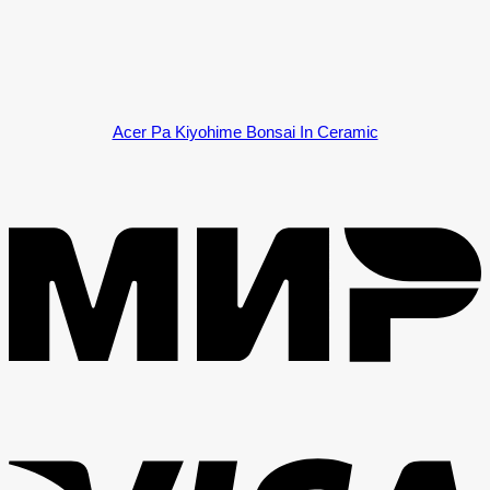
Acer Pa Kiyohime Bonsai In Ceramic
M
V