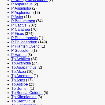
P Asparagus
(2)
P Aspidistra
(2)
P Asplenium
(18)
P Aster
(41)
P Beaucarnea
(74)
P Cactus
(787)
P Calathea
(76)
P Ficus
(374)
P Phalaenopsis
(1)
P Philodendron
(149)
P Planten Overig
(1)
P Succulent
(1)
P Varens
(3)
Tp Achillea
(24)
Tp Actinidia
(27)
Tp Agapanthus
(2)
Tp Alcea
(10)
Tp Anemone
(1)
Tp Aster
(17)
Tp Astilbe
(23)
Tp Bomen
(1)
Tp Bonsai Outdoor
(5)
Tp Klimplanten
(3)
Tp Sierfruit
(3)