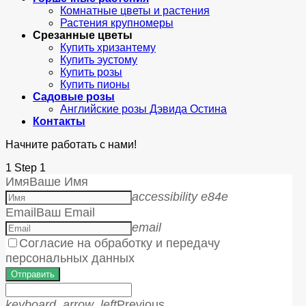
Комнатные цветы и растения
Растения крупномеры
Срезанные цветы
Купить хризантему
Купить эустому
Купить розы
Купить пионы
Садовые розы
Английские розы Дэвида Остина
Контакты
Начните работать с нами!
1
Step 1
Имя
Ваше Имя
accessibility e84e
Email
Ваш Email
email
Согласие на обработку и передачу
персональных данных
Отправить
keyboard_arrow_left
Previous