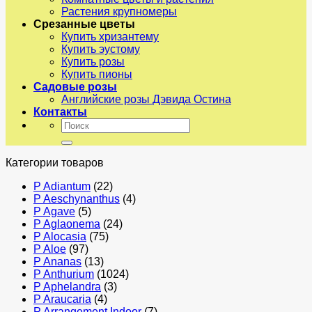
Растения крупномеры
Срезанные цветы
Купить хризантему
Купить эустому
Купить розы
Купить пионы
Садовые розы
Английские розы Дэвида Остина
Контакты
Искать:
Категории товаров
P Adiantum
(22)
P Aeschynanthus
(4)
P Agave
(5)
P Aglaonema
(24)
P Alocasia
(75)
P Aloe
(97)
P Ananas
(13)
P Anthurium
(1024)
P Aphelandra
(3)
P Araucaria
(4)
P Arrangement Indoor
(7)