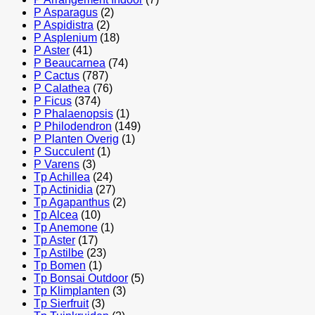
P Asparagus
(2)
P Aspidistra
(2)
P Asplenium
(18)
P Aster
(41)
P Beaucarnea
(74)
P Cactus
(787)
P Calathea
(76)
P Ficus
(374)
P Phalaenopsis
(1)
P Philodendron
(149)
P Planten Overig
(1)
P Succulent
(1)
P Varens
(3)
Tp Achillea
(24)
Tp Actinidia
(27)
Tp Agapanthus
(2)
Tp Alcea
(10)
Tp Anemone
(1)
Tp Aster
(17)
Tp Astilbe
(23)
Tp Bomen
(1)
Tp Bonsai Outdoor
(5)
Tp Klimplanten
(3)
Tp Sierfruit
(3)