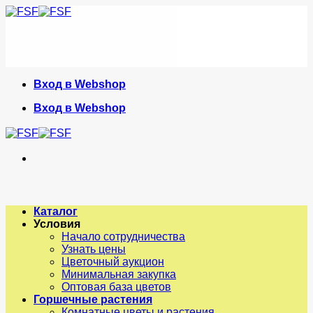
Skip
to
content
Вход в Webshop
Вход в Webshop
Каталог
Условия
Начало сотрудничества
Узнать цены
Цветочный аукцион
Минимальная закупка
Оптовая база цветов
Горшечные растения
Комнатные цветы и растения