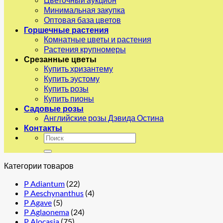
Минимальная закупка
Оптовая база цветов
Горшечные растения
Комнатные цветы и растения
Растения крупномеры
Срезанные цветы
Купить хризантему
Купить эустому
Купить розы
Купить пионы
Садовые розы
Английские розы Дэвида Остина
Контакты
Искать:
Категории товаров
P Adiantum
(22)
P Aeschynanthus
(4)
P Agave
(5)
P Aglaonema
(24)
P Alocasia
(75)