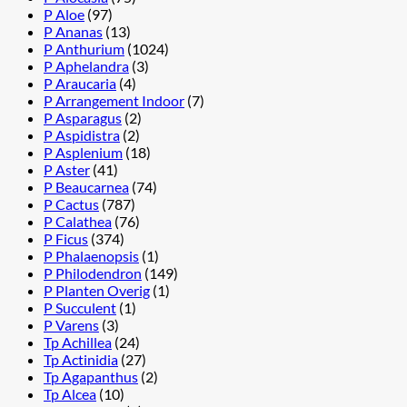
P Aloe
(97)
P Ananas
(13)
P Anthurium
(1024)
P Aphelandra
(3)
P Araucaria
(4)
P Arrangement Indoor
(7)
P Asparagus
(2)
P Aspidistra
(2)
P Asplenium
(18)
P Aster
(41)
P Beaucarnea
(74)
P Cactus
(787)
P Calathea
(76)
P Ficus
(374)
P Phalaenopsis
(1)
P Philodendron
(149)
P Planten Overig
(1)
P Succulent
(1)
P Varens
(3)
Tp Achillea
(24)
Tp Actinidia
(27)
Tp Agapanthus
(2)
Tp Alcea
(10)