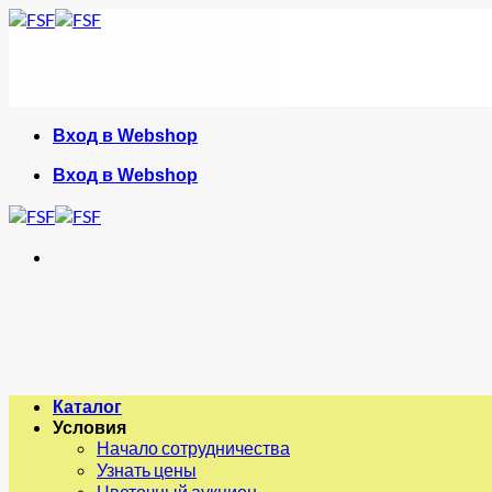
Skip
to
content
Вход в Webshop
Вход в Webshop
Каталог
Условия
Начало сотрудничества
Узнать цены
Цветочный аукцион