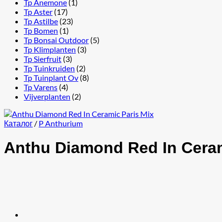
Tp Anemone
(1)
Tp Aster
(17)
Tp Astilbe
(23)
Tp Bomen
(1)
Tp Bonsai Outdoor
(5)
Tp Klimplanten
(3)
Tp Sierfruit
(3)
Tp Tuinkruiden
(2)
Tp Tuinplant Ov
(8)
Tp Varens
(4)
Vijverplanten
(2)
Каталог
/
P Anthurium
Anthu Diamond Red In Ceram